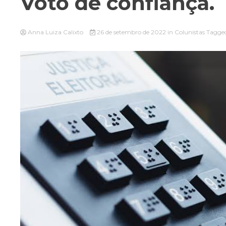
Voto de confiança.
Anna Luiza Calixto
26 de setembro de 2022
in
Colunistas
Tagge