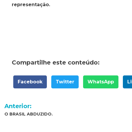
representação.
Compartilhe este conteúdo:
Facebook
Twitter
WhatsApp
L
Navegação
Anterior:
de
O BRASIL ABDUZIDO.
Post