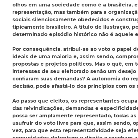
olhos em uma sociedade como é a brasileira, e
representação, mas também para a organização 
sociais silenciosamente obedecidos e constru
tipicamente brasileiro. A título de ilustraçã
determinado episódio histórico não é aquele e
Por consequência, atribui-se ao voto o papel 
ideais de uma maioria e, assim sendo, comprom
propostas e projetos políticos. Mas o quê, em 
interesses de seu eleitorado senão um desejo
confiaram suas demandas? A autonomia do repr
decisão, pode afastá-lo dos princípios com os
Ao passo que eleitos, os representantes ocu
das reivindicações, demandas e especificida
possa ser amplamente representado, todas as r
usufruir do voto livre para que, assim sendo
vez, para que esta representatividade seja efe
comunidades detenham o direito e recebam as