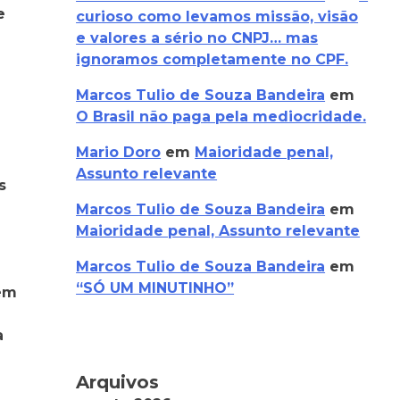
e
curioso como levamos missão, visão
e valores a sério no CNPJ… mas
ignoramos completamente no CPF.
Marcos Tulio de Souza Bandeira
em
O Brasil não paga pela mediocridade.
Mario Doro
em
Maioridade penal,
Assunto relevante
s
Marcos Tulio de Souza Bandeira
em
Maioridade penal, Assunto relevante
Marcos Tulio de Souza Bandeira
em
“SÓ UM MINUTINHO”
gem
a
Arquivos
a