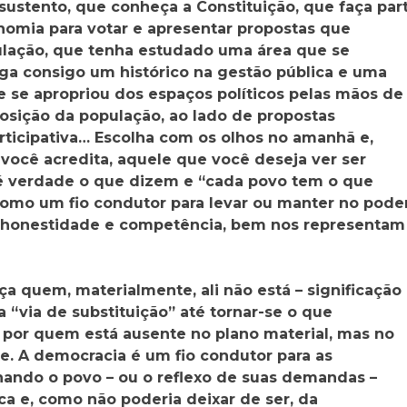
sustento, que conheça a Constituição, que faça par
nomia para votar e apresentar propostas que
lação, que tenha estudado uma área que se
aga consigo um histórico na gestão pública e uma
ue se apropriou dos espaços políticos pelas mãos de
osição da população, ao lado de propostas
articipativa… Escolha com os olhos no amanhã e,
você acredita, aquele que você deseja ver ser
é verdade o que dizem e “cada povo tem o que
como um fio condutor para levar ou manter no pode
, honestidade e competência, bem nos representam
ça quem, materialmente, ali não está – significação
a “via de substituição” até tornar-se o que
 por quem está ausente no plano material, mas no
e. A democracia é um fio condutor para as
rnando o povo – ou o reflexo de suas demandas –
ca e, como não poderia deixar de ser, da