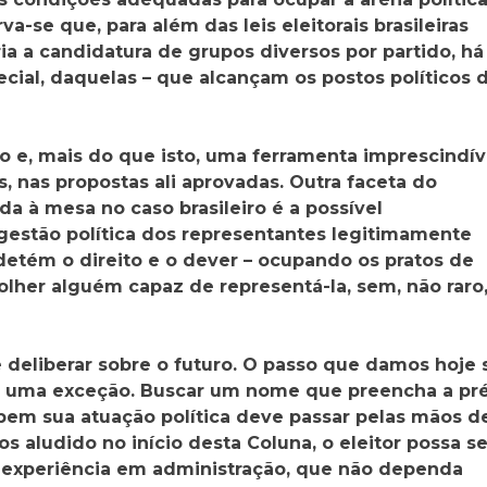
se que, para além das leis eleitorais brasileiras
a a candidatura de grupos diversos por partido, há
cial, daquelas – que alcançam os postos políticos 
co e, mais do que isto, uma ferramenta imprescindív
, nas propostas ali aprovadas. Outra faceta do
da à mesa no caso brasileiro é a possível
gestão política dos representantes legitimamente
detém o direito e o dever – ocupando os pratos de
lher alguém capaz de representá-la, sem, não raro
e deliberar sobre o futuro. O passo que damos hoje 
 é uma exceção. Buscar um nome que preencha a pr
bem sua atuação política deve passar pelas mãos d
s aludido no início desta Coluna, o eleitor possa s
o, experiência em administração, que não dependa