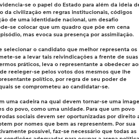
videncia-se o papel do Estado para além da ideia d
da civilização em regras institucionais, códigos
ção de uma identidade nacional, um desafio
o, pode-se colocar que um quadro que põe em cena
pisódio, mas evoca sua presença por assimilação.
de selecionar o candidato que melhor representa os
ete-se a levar tais reivindicações a frente de suas
termos práticos, leva o representante a obedecer ao
 de reeleger-se pelos votos dos mesmos que lhe
esentante político, por regra de seu poder de
 quais se comprometeu ao candidatar-se.
pam uma cadeira na qual devem tornar-se uma ima
des do povo, como uma unidade. Para que um povo
odas sociais devem ser oportunizadas por direito 
, optem por nomes que bem as representem. Por sua
tivamente possível, faz-se necessário que todas as
 condições adequadas para ocupar a arena polític