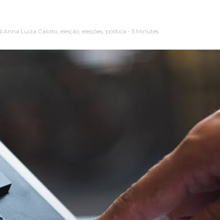
d
Anna Luiza Calixto
,
eleição
,
eleições
,
política
- 5 Minutes