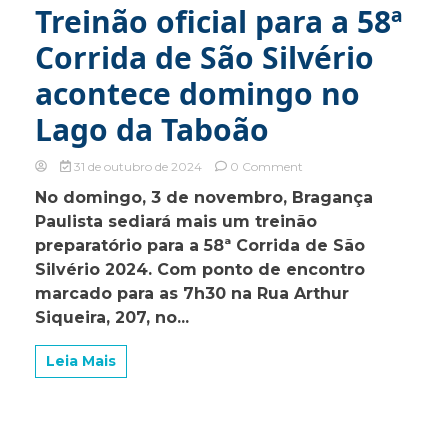
Treinão oficial para a 58ª
Corrida de São Silvério
acontece domingo no
Lago da Taboão
on
31 de outubro de 2024
0 Comment
Treinão
No domingo, 3 de novembro, Bragança
oficial
Paulista sediará mais um treinão
para
a
preparatório para a 58ª Corrida de São
58ª
Silvério 2024. Com ponto de encontro
Corrida
marcado para as 7h30 na Rua Arthur
de
São
Siqueira, 207, no...
Silvério
acontece
Leia Mais
domingo
no
Lago
da
Taboão