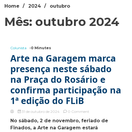
Home
2024
outubro
Mês: outubro 2024
Colunista
-0 Minutes
Arte na Garagem marca
presença neste sábado
na Praça do Rosário e
confirma participação na
1ª edição do FLiB
on
31 de outubro de 2024
0 Comment
Arte
No sábado, 2 de novembro, feriado de
na
Finados, a Arte na Garagem estará
Garagem