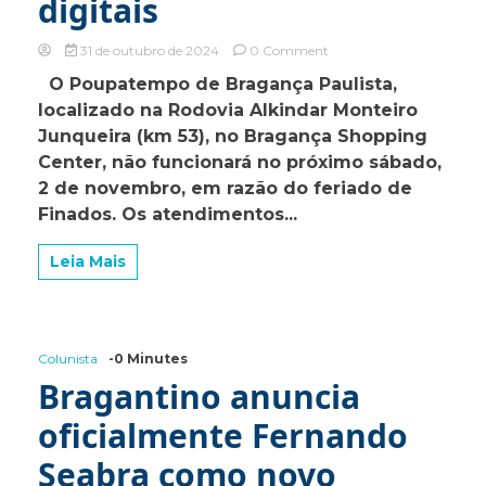
digitais
on
31 de outubro de 2024
0 Comment
Poupatempo
O Poupatempo de Bragança Paulista,
de
localizado na Rodovia Alkindar Monteiro
Bragança
Paulista
Junqueira (km 53), no Bragança Shopping
fecha
Center, não funcionará no próximo sábado,
neste
2 de novembro, em razão do feriado de
sábado
de
Finados. Os atendimentos...
Finados,
mas
Leia Mais
mantém
serviços
digitais
Colunista
-0 Minutes
Bragantino anuncia
oficialmente Fernando
Seabra como novo