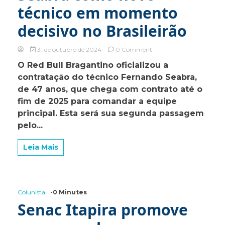
técnico em momento
decisivo no Brasileirão
on
31 de outubro de 2024
0 Comment
Bragantino
O Red Bull Bragantino oficializou a
anuncia
contratação do técnico Fernando Seabra,
oficialmente
Fernando
de 47 anos, que chega com contrato até o
Seabra
fim de 2025 para comandar a equipe
como
principal. Esta será sua segunda passagem
novo
técnico
pelo...
em
momento
Leia Mais
decisivo
no
Brasileirão
Colunista
-0 Minutes
Senac Itapira promove