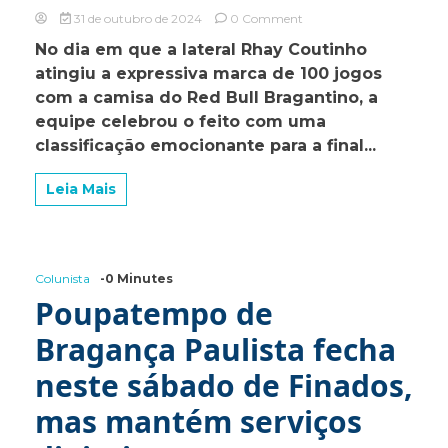
on
31 de outubro de 2024
0 Comment
Bragantino
No dia em que a lateral Rhay Coutinho
Feminino
atingiu a expressiva marca de 100 jogos
avança
para
com a camisa do Red Bull Bragantino, a
a
equipe celebrou o feito com uma
final
classificação emocionante para a final...
da
Copa
Paulista
Leia Mais
em
jogo
histórico
da
lateral
Colunista
-0 Minutes
Rhay
Poupatempo de
Coutinho
Bragança Paulista fecha
neste sábado de Finados,
mas mantém serviços