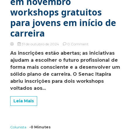
em novembro
workshops gratuitos
para jovens em início de
carreira
on
31 de outubro de 2024
0 Comment
Senac
As inscrições estão abertas; as iniciativas
Itapira
ajudam a escolher o futuro profissional de
promove
em
forma mais consciente e a desenvolver um
novembro
sólido plano de carreira. O Senac Itapira
workshops
abriu inscrições para dois workshops
gratuitos
para
voltados aos...
jovens
em
Leia Mais
início
de
carreira
Colunista
-0 Minutes