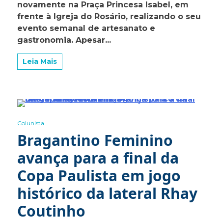
marca
novamente na Praça Princesa Isabel, em
presença
frente à Igreja do Rosário, realizando o seu
neste
evento semanal de artesanato e
sábado
na
gastronomia. Apesar...
Praça
do
Leia Mais
Rosário
e
confirma
participação
na
1ª
0 Minutes
edição
Colunista
do
FLiB
Bragantino Feminino
avança para a final da
Copa Paulista em jogo
histórico da lateral Rhay
Coutinho