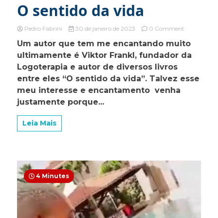
O sentido da vida
on
Pedro Fabrini
30 de janeiro de 2023
0 Comment
O
Um autor que tem me encantando muito
sentido
ultimamente é Viktor Frankl, fundador da
da
vida
Logoterapia e autor de diversos livros
entre eles “O sentido da vida”. Talvez esse
meu interesse e encantamento venha
justamente porque...
Leia Mais
4 Minutes