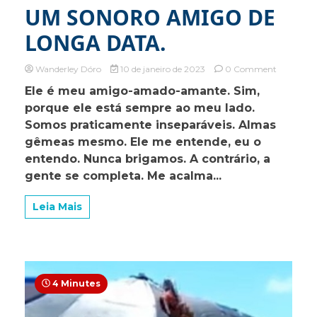
UM SONORO AMIGO DE
LONGA DATA.
on
Wanderley Dóro
10 de janeiro de 2023
0 Comment
UM
Ele é meu amigo-amado-amante. Sim,
SONORO
porque ele está sempre ao meu lado.
AMIGO
DE
Somos praticamente inseparáveis. Almas
LONGA
gêmeas mesmo. Ele me entende, eu o
DATA.
entendo. Nunca brigamos. A contrário, a
gente se completa. Me acalma...
Leia Mais
4 Minutes