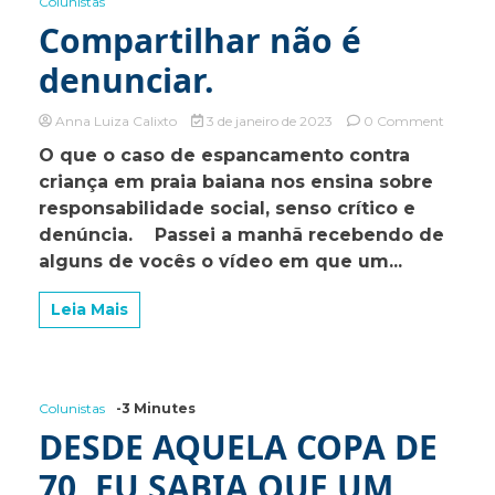
Colunistas
Compartilhar não é
denunciar.
on
Anna Luiza Calixto
3 de janeiro de 2023
0 Comment
Compart
O que o caso de espancamento contra
não
criança em praia baiana nos ensina sobre
é
denunci
responsabilidade social, senso crítico e
denúncia. Passei a manhã recebendo de
alguns de vocês o vídeo em que um...
Leia Mais
Colunistas
-3 Minutes
DESDE AQUELA COPA DE
70, EU SABIA QUE UM