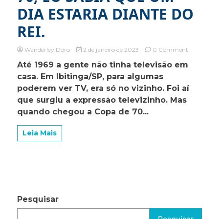
DIA ESTARIA DIANTE DO
REI.
on
Wanderley Dóro
2 de janeiro de 2023
0 Comment
DESDE
Até 1969 a gente não tinha televisão em
AQUELA
casa. Em Ibitinga/SP, para algumas
COPA
DE
poderem ver TV, era só no vizinho. Foi aí
70,
que surgiu a expressão televizinho. Mas
EU
quando chegou a Copa de 70...
SABIA
QUE
UM
Leia Mais
DIA
ESTARIA
DIANTE
DO
REI.
Pesquisar
Pesquisar