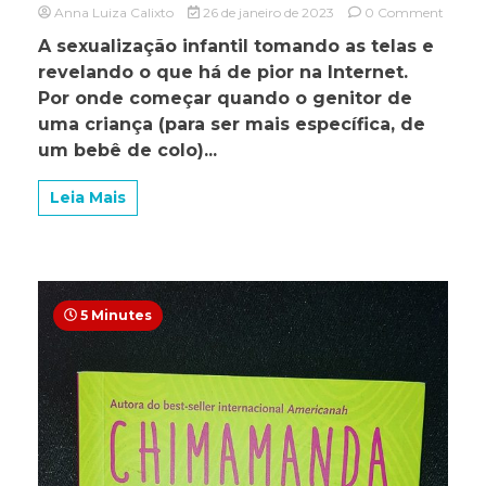
on
Anna Luiza Calixto
26 de janeiro de 2023
0 Comment
O
A sexualização infantil tomando as telas e
rei
revelando o que há de pior na Internet.
está
nu.
Por onde começar quando o genitor de
uma criança (para ser mais específica, de
um bebê de colo)...
Leia Mais
5 Minutes