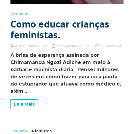
Colunistas
Como educar crianças
feministas.
on
Anna Luiza Calixto
17 de janeiro de 2023
0 Comment
Como
A brisa de esperança assinada por
educar
Chimamanda Ngozi Adiche em meio à
criança
feminis
barbárie machista diária. Pensei milhares
de vezes em como trazer para cá a pauta
do estuprador que atuava como médico e,
além...
Leia Mais
Colunista
-4 Minutes