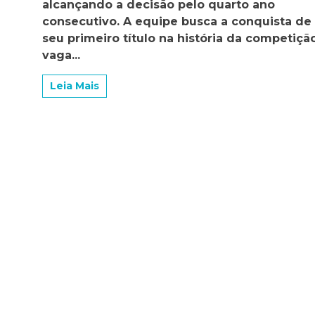
alcançando a decisão pelo quarto ano
da
consecutivo. A equipe busca a conquista de
Cop
seu primeiro título na história da competição
Pauli
Femi
vaga...
cont
o
Leia Mais
Sant