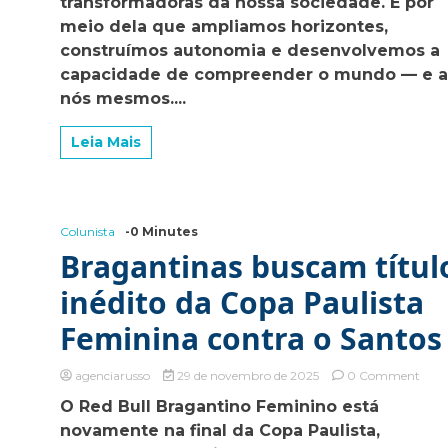
transformadoras da nossa sociedade. É por
de
ouro
meio dela que ampliamos horizontes,
da
construímos autonomia e desenvolvemos a
educação
capacidade de compreender o mundo — e 
a
nós mesmos....
Leia Mais
Colunista
-0 Minutes
Bragantinas buscam títul
inédito da Copa Paulista
e
Feminina contra o Santos
ino
on
agenciarusso
29 de novembro de 2025
0 Comment
Brag
O Red Bull Bragantino Feminino está
bus
novamente na final da Copa Paulista,
títul
inédi