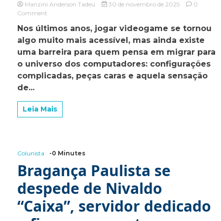
Manzini Anderson Tadeu
30 de novembro de 2025
0
on
Comment
Steam
Nos últimos anos, jogar videogame se tornou
Machine:
algo muito mais acessível, mas ainda existe
a
linha
uma barreira para quem pensa em migrar para
entre
o universo dos computadores: configurações
PC
complicadas, peças caras e aquela sensação
e
videogame
de...
acabou
de
Leia Mais
sumir
Colunista
-0 Minutes
Bragança Paulista se
despede de Nivaldo
“Caixa”, servidor dedicado