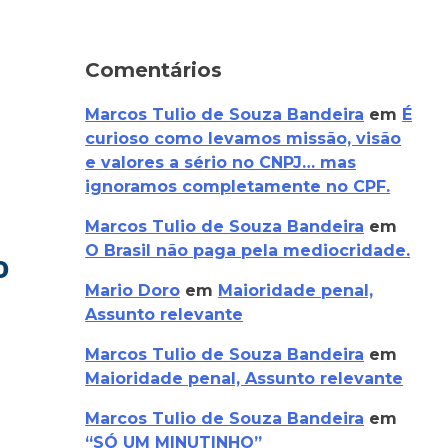
Comentários
a
Marcos Tulio de Souza Bandeira
em
É
curioso como levamos missão, visão
e valores a sério no CNPJ… mas
ignoramos completamente no CPF.
Marcos Tulio de Souza Bandeira
em
O Brasil não paga pela mediocridade.
o
Mario Doro
em
Maioridade penal,
Assunto relevante
Marcos Tulio de Souza Bandeira
em
Maioridade penal, Assunto relevante
antinas
cam
Marcos Tulio de Souza Bandeira
em
o
“SÓ UM MINUTINHO”
to