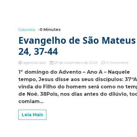
Colunista
-0 Minutes
Evangelho de São Mateus
24, 37-44
on
agenciarusso
29 de novembro de 2025
0 Comment
Evan
1º domingo do Advento – Ano A – Naquele
de
tempo, Jesus disse aos seus discípulos: 37“
São
Mate
vinda do Filho do homem será como no tem
24,
de Noé. 38Pois, nos dias antes do dilúvio, to
37-
comiam...
44
Leia Mais