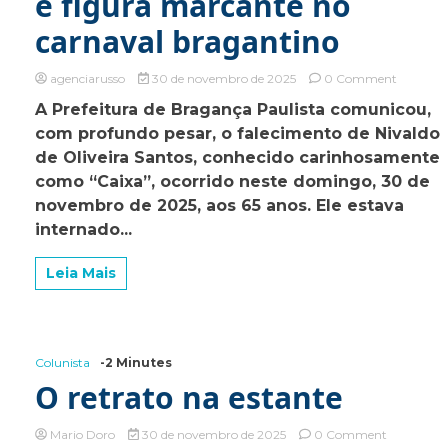
e figura marcante no
carnaval bragantino
on
agenciarusso
30 de novembro de 2025
0 Comment
Braganç
A Prefeitura de Bragança Paulista comunicou,
Paulista
com profundo pesar, o falecimento de Nivaldo
se
despede
de Oliveira Santos, conhecido carinhosamente
de
como “Caixa”, ocorrido neste domingo, 30 de
Nivaldo
novembro de 2025, aos 65 anos. Ele estava
“Caixa”,
servidor
internado...
dedicado
e
Leia Mais
figura
marcant
no
carnaval
bragant
Colunista
-2 Minutes
O retrato na estante
on
Mario Doro
30 de novembro de 2025
0 Comment