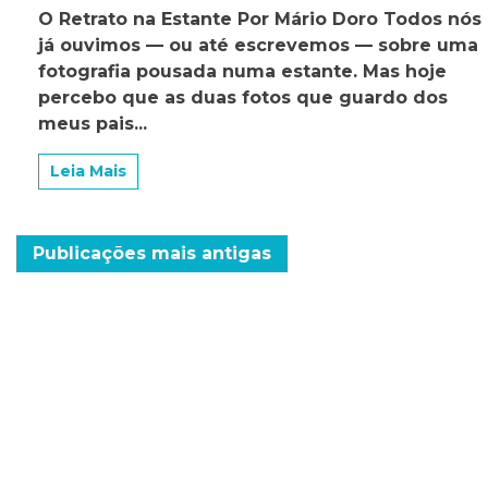
O
O Retrato na Estante Por Mário Doro Todos nós
retrato
já ouvimos — ou até escrevemos — sobre uma
na
estante
fotografia pousada numa estante. Mas hoje
percebo que as duas fotos que guardo dos
meus pais...
Leia Mais
Navegação
Publicações mais antigas
por
posts