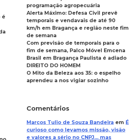
programação agropecuária
Alerta Máximo: Defesa Civil prevê
 é
temporais e vendavais de até 90
km/h em Bragança e região neste fim
da
de semana
Com previsão de temporais para o
fim de semana, Palco Móvel Emcena
Brasil em Bragança Paulista é adiado
DIREITO DO HOMEM
O Mito da Beleza aos 35: o espelho
aprendeu a nos vigiar sozinho
Comentários
Marcos Tulio de Souza Bandeira
em
É
curioso como levamos missão, visão
e valores a sério no CNPJ… mas
ino