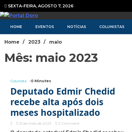
Ir
SEXTA-FEIRA, AGOSTO 7, 2026
para
o
Portal de Notícias
conteúdo
HOME
EVENTOS
NOTÍCIAS
COLUNISTAS
Home
2023
maio
Mês: maio 2023
Colunista
-0 Minutes
Deputado Edmir Chedid
recebe alta após dois
meses hospitalizado
on
31 de maio de 2023
0 Comment
Deputado