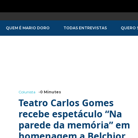
QUEM É MARIO DORO
TODAS ENTREVISTAS
QUERO 
domingo
pelo
Brasileirão
Colunista
-0 Minutes
Teatro Carlos Gomes
recebe espetáculo “Na
parede da memória” em
homenagem a Belchior