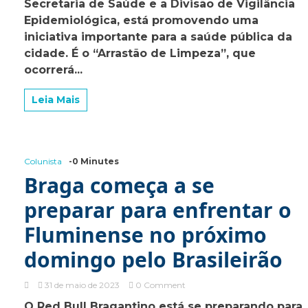
Secretaria de Saúde e a Divisão de Vigilância
“Arrastão
de
Epidemiológica, está promovendo uma
Limpeza”
iniciativa importante para a saúde pública da
nesta
cidade. É o “Arrastão de Limpeza”, que
sexta-
feira
ocorrerá...
Leia Mais
Colunista
-0 Minutes
Braga começa a se
preparar para enfrentar o
Fluminense no próximo
domingo pelo Brasileirão
on
31 de maio de 2023
0 Comment
Braga
O Red Bull Bragantino está se preparando para