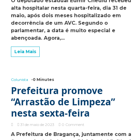
O deputado estadual Edmir Chedid recebeu
Edmir
alta hospitalar nesta quarta-feira, dia 31 de
Chedid
recebe
maio, após dois meses hospitalizado em
alta
decorrência de um AVC. Segundo o
após
parlamentar, a data é muito especial e
dois
meses
abençoada. Agora,...
hospitalizado
Leia Mais
Colunista
-0 Minutes
Prefeitura promove
“Arrastão de Limpeza”
nesta sexta-feira
on
31 de maio de 2023
0 Comment
Prefeitura
A Prefeitura de Bragança, juntamente com a
promove