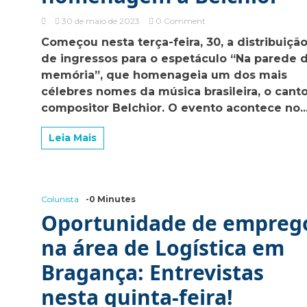
on
30 de maio de 2023
0 Comment
Teatro
Começou nesta terça-feira, 30, a distribuiçã
Carlos
de ingressos para o espetáculo “Na parede 
Gomes
recebe
memória”, que homenageia um dos mais
espetáculo
célebres nomes da música brasileira, o canto
“Na
compositor Belchior. O evento acontece no..
parede
da
memória”
Leia Mais
em
homenagem
a
Belchior
Colunista
-0 Minutes
Oportunidade de empreg
na área de Logística em
Bragança: Entrevistas
nesta quinta-feira!