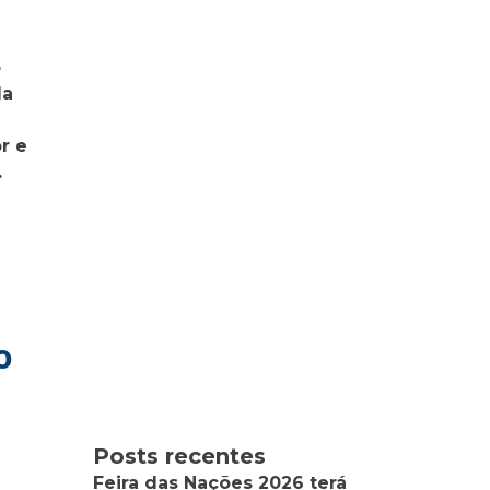
o
da
r e
.
o
Posts recentes
Feira das Nações 2026 terá