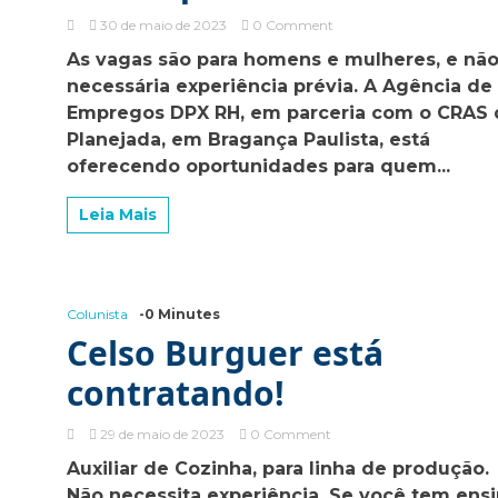
on
30 de maio de 2023
0 Comment
Oportunidade
As vagas são para homens e mulheres, e não
de
necessária experiência prévia. A Agência de
emprego
na
Empregos DPX RH, em parceria com o CRAS 
área
Planejada, em Bragança Paulista, está
de
oferecendo oportunidades para quem...
Logística
em
Bragança:
Leia Mais
Entrevistas
nesta
quinta-
feira!
Colunista
-0 Minutes
Celso Burguer está
contratando!
on
29 de maio de 2023
0 Comment
Celso
Auxiliar de Cozinha, para linha de produção.
Burguer
Não necessita experiência. Se você tem ens
está