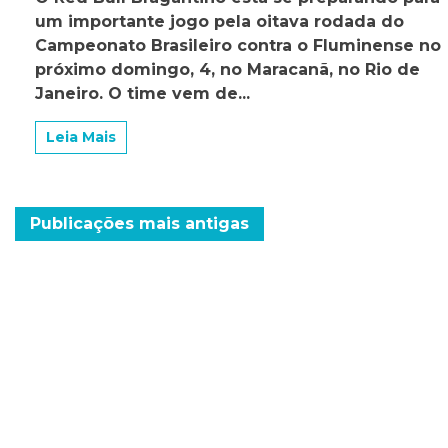
começa
um importante jogo pela oitava rodada do
a
se
Campeonato Brasileiro contra o Fluminense no
preparar
próximo domingo, 4, no Maracanã, no Rio de
para
Janeiro. O time vem de...
enfrentar
o
Fluminense
Leia Mais
no
próximo
Navegação
Publicações mais antigas
por
posts