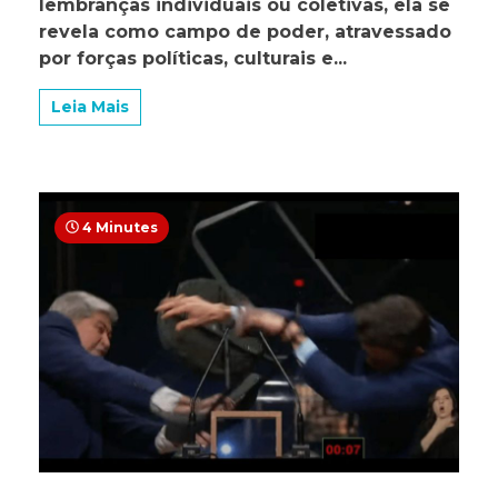
lembranças individuais ou coletivas, ela se
entre
revela como campo de poder, atravessado
lembrança,
esquecimen
por forças políticas, culturais e...
e
resistência
Leia Mais
4 Minutes