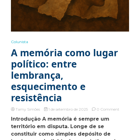
Colunista
A memória como lugar
político: entre
lembrança,
esquecimento e
resistência
on
Tamy Simões
1 de setembro de 2025
0 Comment
A
Introdução A memória é sempre um
memória
território em disputa. Longe de se
como
lugar
constituir como simples depósito de
político: