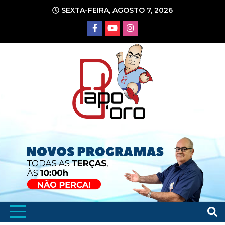
Ir
SEXTA-FEIRA, AGOSTO 7, 2026
para
o
conteúdo
Portal de Notícias