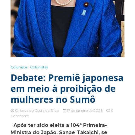
Colunista
Colunistas
Debate: Premiê japonesa
em meio à proibição de
mulheres no Sumô
Oriosvaldo Costa da Silva
17 de janeiro de 2026
0
on
Comment
Debate:
Após ter sido eleita a 104ª Primeira-
Premiê
Ministra do Japão, Sanae Takaichi, se
japonesa