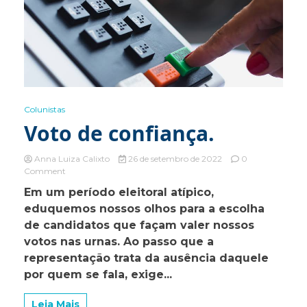
Colunistas
Voto de confiança.
Anna Luiza Calixto
26 de setembro de 2022
0
on
Comment
Voto
Em um período eleitoral atípico,
de
eduquemos nossos olhos para a escolha
confiança.
de candidatos que façam valer nossos
votos nas urnas. Ao passo que a
representação trata da ausência daquele
por quem se fala, exige...
Leia Mais