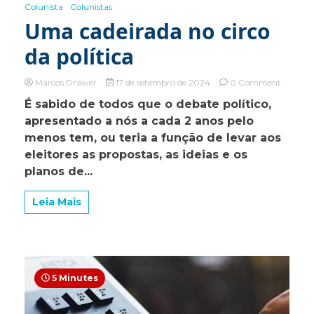
Colunista
Colunistas
Uma cadeirada no circo
da política
on
Marcos Drawer
17 de setembro de 2024
0 Comment
Uma
É sabido de todos que o debate político,
cadeira
apresentado a nós a cada 2 anos pelo
no
circo
menos tem, ou teria a função de levar aos
da
eleitores as propostas, as ideias e os
política
planos de...
Leia Mais
5 Minutes