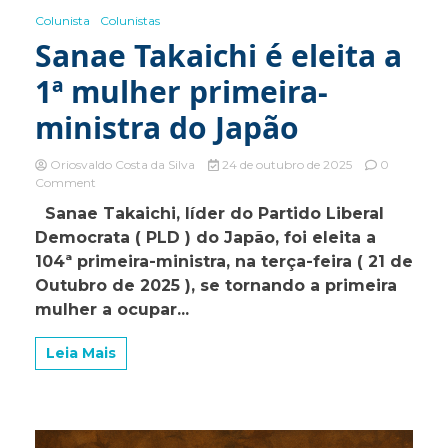
Colunista
Colunistas
Sanae Takaichi é eleita a
1ª mulher primeira-
ministra do Japão
Oriosvaldo Costa da Silva
24 de outubro de 2025
0
on
Comment
Sanae
Sanae Takaichi, líder do Partido Liberal
Takaichi
Democrata ( PLD ) do Japão, foi eleita a
é
eleita
104ª primeira-ministra, na terça-feira ( 21 de
a
Outubro de 2025 ), se tornando a primeira
1ª
mulher a ocupar...
mulher
primeira-
ministra
Leia Mais
do
Japão