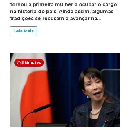
em
tornou a primeira mulher a ocupar o cargo
meio
na história do país. Ainda assim, algumas
à
tradições se recusam a avançar na...
proibição
de
mulheres
Leia Mais
no
Sumô
3 Minutes