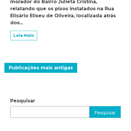
morador do Bairro Julieta Cristina,
rua
relatando que os pisos instalados na Rua
danificada
Elisário Eliseu de Oliveira, localizada atrás
no
bairro
dos...
Julieta
Cristina
Leia Mais
Navegação
Publicações mais antigas
por
posts
Pesquisar
Pesquisar