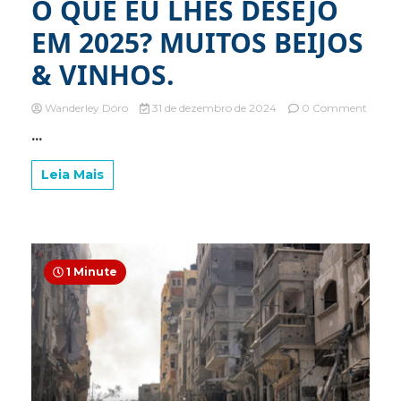
O QUE EU LHES DESEJO
EM 2025? MUITOS BEIJOS
& VINHOS.
on
Wanderley Dóro
31 de dezembro de 2024
0 Comment
O
...
QUE
EU
LHES
Leia Mais
DESE
EM
2025?
MUIT
BEIJO
&
1 Minute
VINHO