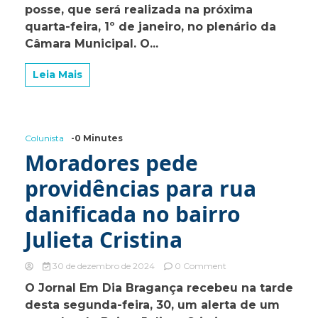
posse, que será realizada na próxima
população
quarta-feira, 1º de janeiro, no plenário da
para
cerimônia
Câmara Municipal. O...
de
posse
Leia Mais
na
Câmara
Municipal
Colunista
-0 Minutes
Moradores pede
providências para rua
danificada no bairro
Julieta Cristina
on
30 de dezembro de 2024
0 Comment
Moradores
O Jornal Em Dia Bragança recebeu na tarde
pede
desta segunda-feira, 30, um alerta de um
providências
para