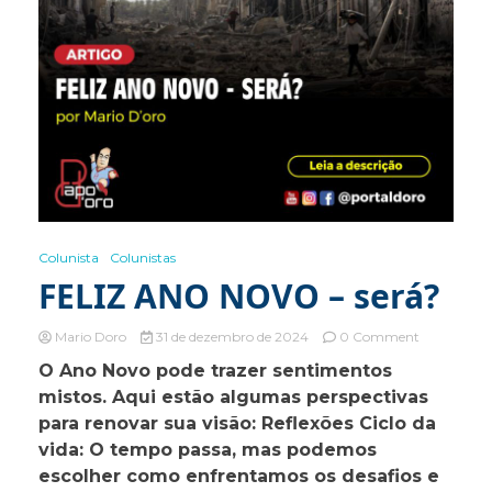
Colunista
Colunistas
FELIZ ANO NOVO – será?
on
Mario Doro
31 de dezembro de 2024
0 Comment
FELIZ
O Ano Novo pode trazer sentimentos
ANO
mistos. Aqui estão algumas perspectivas
NOVO
–
para renovar sua visão: Reflexões Ciclo da
será?
vida: O tempo passa, mas podemos
escolher como enfrentamos os desafios e