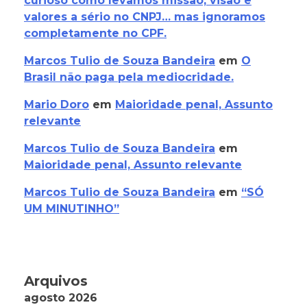
curioso como levamos missão, visão e
valores a sério no CNPJ… mas ignoramos
completamente no CPF.
Marcos Tulio de Souza Bandeira
em
O
Brasil não paga pela mediocridade.
Mario Doro
em
Maioridade penal, Assunto
relevante
Marcos Tulio de Souza Bandeira
em
Maioridade penal, Assunto relevante
Marcos Tulio de Souza Bandeira
em
“SÓ
UM MINUTINHO”
Arquivos
agosto 2026