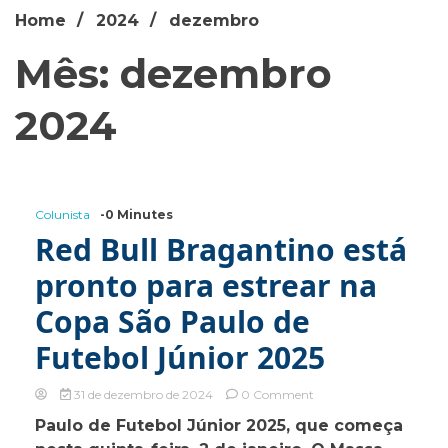
Home
2024
dezembro
Mês: dezembro
2024
Colunista
-0 Minutes
Red Bull Bragantino está
pronto para estrear na
Copa São Paulo de
Futebol Júnior 2025
on
31 de dezembro de 2024
0 Comment
Red
Paulo de Futebol Júnior 2025, que começa
Bull
Bragantino