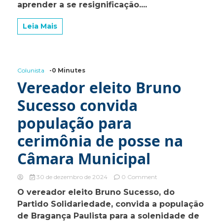
aprender a se resignificação....
Leia Mais
Colunista
-0 Minutes
Vereador eleito Bruno
Sucesso convida
população para
cerimônia de posse na
Câmara Municipal
on
30 de dezembro de 2024
0 Comment
Vereador
O vereador eleito Bruno Sucesso, do
eleito
Partido Solidariedade, convida a população
Bruno
Sucesso
de Bragança Paulista para a solenidade de
convida