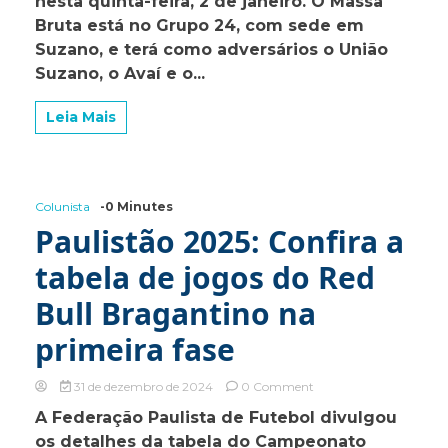
nesta quinta-feira, 2 de janeiro. O Massa
está
Bruta está no Grupo 24, com sede em
pronto
Suzano, e terá como adversários o União
para
Suzano, o Avaí e o...
estrear
na
Copa
Leia Mais
São
Paulo
de
Futebol
Júnior
Colunista
-0 Minutes
2025
Paulistão 2025: Confira a
tabela de jogos do Red
Bull Bragantino na
primeira fase
on
31 de dezembro de 2024
0 Comment
Paulistão
A Federação Paulista de Futebol divulgou
2025:
os detalhes da tabela do Campeonato
Confira