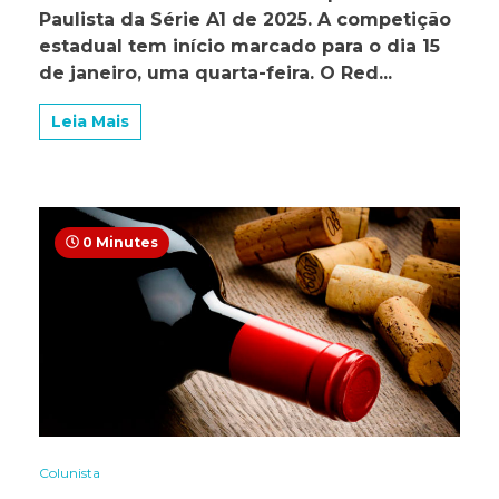
a
Paulista da Série A1 de 2025. A competição
tabela
estadual tem início marcado para o dia 15
de
de janeiro, uma quarta-feira. O Red...
jogos
do
Red
Leia Mais
Bull
Bragantino
na
primeira
fase
0 Minutes
Colunista