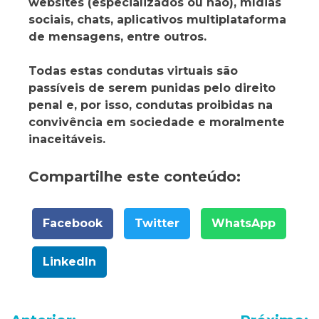
websites (especializados ou não), mídias
sociais, chats, aplicativos multiplataforma
de mensagens, entre outros.
Todas estas condutas virtuais são
passíveis de serem punidas pelo direito
penal e, por isso, condutas proibidas na
convivência em sociedade e moralmente
inaceitáveis.
Compartilhe este conteúdo:
Facebook
Twitter
WhatsApp
LinkedIn
Navegação