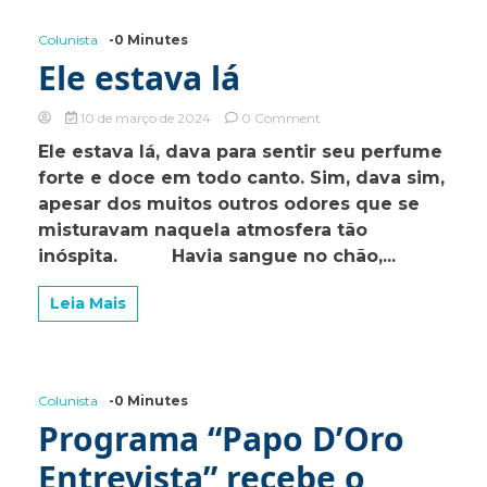
março
Colunista
-0 Minutes
Ele estava lá
on
10 de março de 2024
0 Comment
Ele
Ele estava lá, dava para sentir seu perfume
estava
forte e doce em todo canto. Sim, dava sim,
lá
apesar dos muitos outros odores que se
misturavam naquela atmosfera tão
inóspita. Havia sangue no chão,...
Leia Mais
Colunista
-0 Minutes
Programa “Papo D’Oro
Entrevista” recebe o