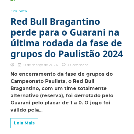
0 Minutes
Colunista
Red Bull Bragantino
perde para o Guarani na
última rodada da fase de
grupos do Paulistão 2024
on
10 de março de 2024
0 Comment
Red
No encerramento da fase de grupos do
Bull
Campeonato Paulista, o Red Bull
Bragantino
perde
Bragantino, com um time totalmente
para
alternativo (reserva), foi derrotado pelo
o
Guarani pelo placar de 1 a 0. O jogo foi
Guarani
na
válido pela...
última
rodada
Leia Mais
da
fase