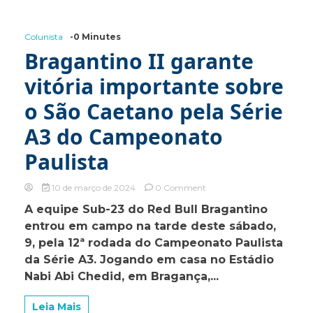
de
grupos
do
Colunista
-0 Minutes
Paulistão
2024
Bragantino II garante
vitória importante sobre
o São Caetano pela Série
A3 do Campeonato
Paulista
on
10 de março de 2024
0 Comment
Bragantino
A equipe Sub-23 do Red Bull Bragantino
II
entrou em campo na tarde deste sábado,
garante
vitória
9, pela 12ª rodada do Campeonato Paulista
importante
da Série A3. Jogando em casa no Estádio
sobre
Nabi Abi Chedid, em Bragança,...
o
São
Caetano
Leia Mais
pela