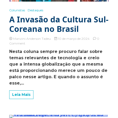
Colunistas
Destaques
A Invasão da Cultura Sul-
Coreana no Brasil
Manzini Anderson Tadeu
10 de março de 2024
0
on
Comment
A
Nesta coluna sempre procuro falar sobre
Invasão
temas relevantes de tecnologia e creio
da
Cultura
que a intensa globalização que a mesma
Sul-
está proporcionando merece um pouco de
Coreana
palco nesse artigo. E quando o assunto é
no
Brasil
esse,...
Leia Mais