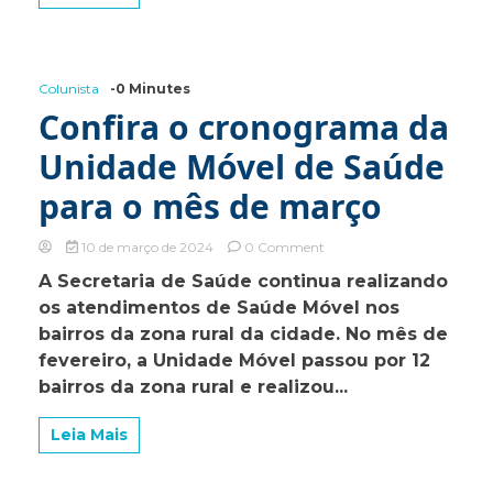
Série
A3
do
Campeonato
Colunista
-0 Minutes
Paulista
Confira o cronograma da
Unidade Móvel de Saúde
para o mês de março
on
10 de março de 2024
0 Comment
Confira
A Secretaria de Saúde continua realizando
o
os atendimentos de Saúde Móvel nos
cronograma
da
bairros da zona rural da cidade. No mês de
Unidade
fevereiro, a Unidade Móvel passou por 12
Móvel
bairros da zona rural e realizou...
de
Saúde
para
Leia Mais
o
mês
de