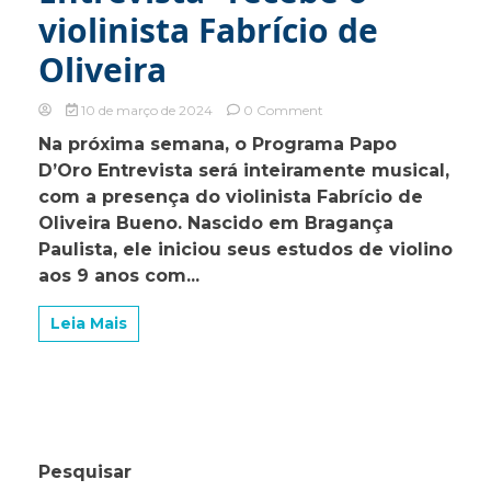
violinista Fabrício de
Oliveira
on
10 de março de 2024
0 Comment
Programa
Na próxima semana, o Programa Papo
“Papo
D’Oro Entrevista será inteiramente musical,
D’Oro
Entrevista”
com a presença do violinista Fabrício de
recebe
Oliveira Bueno. Nascido em Bragança
o
Paulista, ele iniciou seus estudos de violino
violinista
Fabrício
aos 9 anos com...
de
Oliveira
Leia Mais
Pesquisar