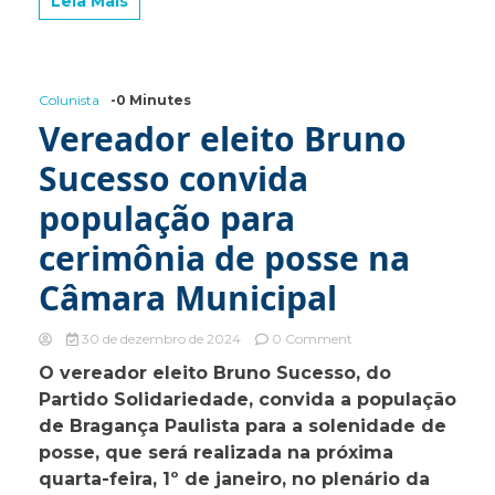
Leia Mais
Colunista
-0 Minutes
Vereador eleito Bruno
Sucesso convida
população para
cerimônia de posse na
Câmara Municipal
on
30 de dezembro de 2024
0 Comment
Vereador
O vereador eleito Bruno Sucesso, do
eleito
Partido Solidariedade, convida a população
Bruno
Sucesso
de Bragança Paulista para a solenidade de
convida
posse, que será realizada na próxima
população
quarta-feira, 1º de janeiro, no plenário da
para