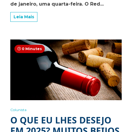
de janeiro, uma quarta-feira. O Red...
jogos
do
Red
Leia Mais
Bull
Bragantino
na
primeira
fase
0 Minutes
Colunista
O QUE EU LHES DESEJO
EM 2025? MUITOS BEIJOS