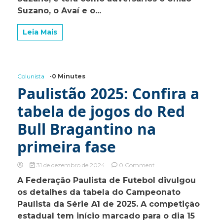
para
Suzano, o Avaí e o...
estrear
na
Copa
Leia Mais
São
Paulo
de
Futebol
Júnior
Colunista
-0 Minutes
2025
Paulistão 2025: Confira a
tabela de jogos do Red
Bull Bragantino na
primeira fase
on
31 de dezembro de 2024
0 Comment
Paulistão
A Federação Paulista de Futebol divulgou
2025:
os detalhes da tabela do Campeonato
Confira
a
Paulista da Série A1 de 2025. A competição
tabela
estadual tem início marcado para o dia 15
de