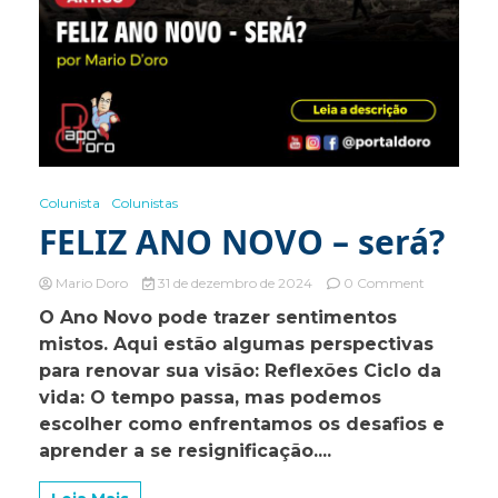
Colunista
Colunistas
FELIZ ANO NOVO – será?
on
Mario Doro
31 de dezembro de 2024
0 Comment
FELIZ
O Ano Novo pode trazer sentimentos
ANO
mistos. Aqui estão algumas perspectivas
NOVO
–
para renovar sua visão: Reflexões Ciclo da
será?
vida: O tempo passa, mas podemos
escolher como enfrentamos os desafios e
aprender a se resignificação....