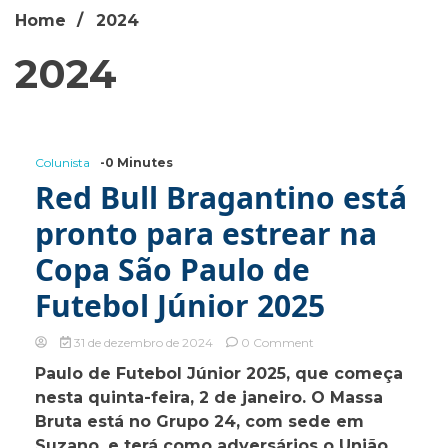
Home
2024
2024
Colunista
-0 Minutes
Red Bull Bragantino está
pronto para estrear na
Copa São Paulo de
Futebol Júnior 2025
on
31 de dezembro de 2024
0 Comment
Red
Paulo de Futebol Júnior 2025, que começa
Bull
nesta quinta-feira, 2 de janeiro. O Massa
Bragantino
está
Bruta está no Grupo 24, com sede em
pronto
Suzano, e terá como adversários o União