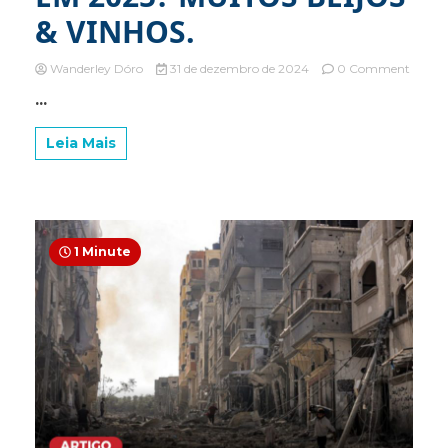
& VINHOS.
on
Wanderley Dóro
31 de dezembro de 2024
0 Comment
O
...
QUE
EU
LHES
Leia Mais
DESE
EM
2025?
MUIT
BEIJO
&
1 Minute
VINHO