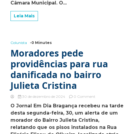
cerimônia
Câmara Municipal. O...
de
posse
Leia Mais
na
Câmara
Municipal
Colunista
-0 Minutes
Moradores pede
providências para rua
danificada no bairro
Julieta Cristina
on
30 de dezembro de 2024
0 Comment
Moradores
O Jornal Em Dia Bragança recebeu na tarde
pede
desta segunda-feira, 30, um alerta de um
providências
para
morador do Bairro Julieta Cristina,
rua
relatando que os pisos instalados na Rua
danificada
no