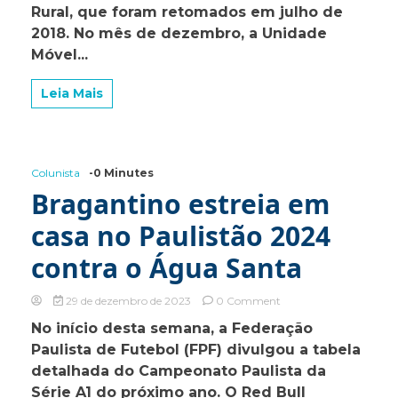
Rural, que foram retomados em julho de
o
2018. No mês de dezembro, a Unidade
mês
de
Móvel...
janeiro
em
Leia Mais
Bragança
Colunista
-0 Minutes
Bragantino estreia em
casa no Paulistão 2024
contra o Água Santa
on
29 de dezembro de 2023
0 Comment
Bragantino
No início desta semana, a Federação
estreia
Paulista de Futebol (FPF) divulgou a tabela
em
casa
detalhada do Campeonato Paulista da
no
Série A1 do próximo ano. O Red Bull
Paulistão