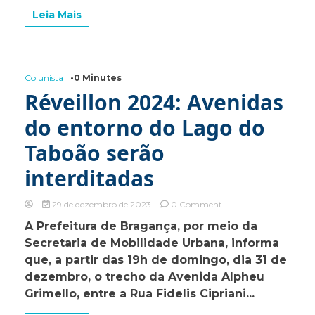
e
Leia Mais
a
região
com
grandes
shows
Colunista
-0 Minutes
e
Réveillon 2024: Avenidas
muitas
atividades
do entorno do Lago do
Taboão serão
interditadas
on
29 de dezembro de 2023
0 Comment
Réveillon
A Prefeitura de Bragança, por meio da
2024:
Secretaria de Mobilidade Urbana, informa
Avenidas
do
que, a partir das 19h de domingo, dia 31 de
entorno
dezembro, o trecho da Avenida Alpheu
do
Grimello, entre a Rua Fidelis Cipriani...
Lago
do