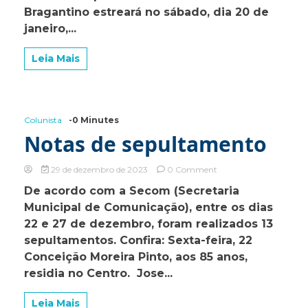
Bragantino estreará no sábado, dia 20 de
2024
contra
janeiro,...
o
Água
Leia Mais
Santa
Colunista
-0 Minutes
Notas de sepultamento
on
29 de dezembro de 2023
0 Comment
Notas
De acordo com a Secom (Secretaria
de
Municipal de Comunicação), entre os dias
sepultamento
22 e 27 de dezembro, foram realizados 13
sepultamentos. Confira: Sexta-feira, 22
Conceição Moreira Pinto, aos 85 anos,
residia no Centro. Jose...
Leia Mais