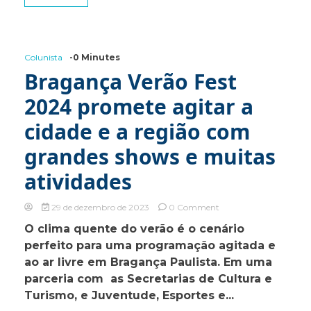
Colunista
-0 Minutes
Bragança Verão Fest
2024 promete agitar a
cidade e a região com
grandes shows e muitas
atividades
on
29 de dezembro de 2023
0 Comment
Bragança
O clima quente do verão é o cenário
Verão
perfeito para uma programação agitada e
Fest
2024
ao ar livre em Bragança Paulista. Em uma
promete
parceria com as Secretarias de Cultura e
agitar
Turismo, e Juventude, Esportes e...
a
cidade