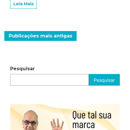
Taboão
Leia Mais
serão
interditadas
Navegação
Publicações mais antigas
por
posts
Pesquisar
Pesquisar