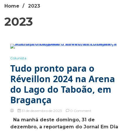
Home
2023
2023
0 Minutes
Colunista
Tudo pronto para o
Réveillon 2024 na Arena
do Lago do Taboão, em
Bragança
on
31 de dezembro de 2023
0 Comment
Tudo
Na manhã deste domingo, 31 de
pronto
dezembro, a reportagem do Jornal Em Dia
para