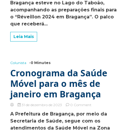
o
Bragança esteve no Lago do Taboão,
Réveillon
acompanhando as preparações finais para
2024
o “Réveillon 2024 em Bragança”. O palco
na
Arena
que receberá...
do
Lago
Leia Mais
do
Taboão,
em
Bragança
Colunista
-0 Minutes
Cronograma da Saúde
Móvel para o mês de
janeiro em Bragança
on
31 de dezembro de 2023
0 Comment
Cronograma
A Prefeitura de Bragança, por meio da
da
Secretaria de Saúde, segue com os
Saúde
Móvel
atendimentos da Saúde Móvel na Zona
para