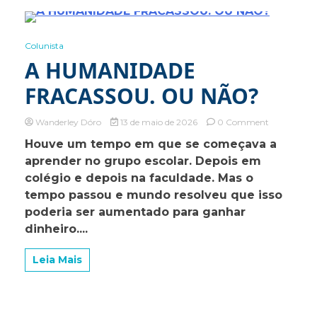
2 Minutes
Colunista
A HUMANIDADE
FRACASSOU. OU NÃO?
on
Wanderley Dóro
13 de maio de 2026
0 Comment
A
Houve um tempo em que se começava a
HUMANID
aprender no grupo escolar. Depois em
FRACASSO
OU
colégio e depois na faculdade. Mas o
NÃO?
tempo passou e mundo resolveu que isso
poderia ser aumentado para ganhar
dinheiro....
Leia Mais