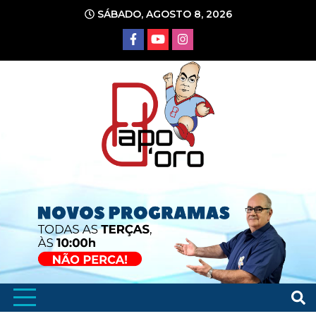
Ir
SÁBADO, AGOSTO 8, 2026
para
o
conteúdo
Portal de Notícias