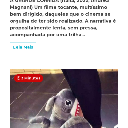
A GRANDE CORRIDA (Itália, 2022, Andrea
FILME
Magnani) Um filme tocante, muitíssimo
ITALIANO
QUE
bem dirigido, daqueles que o cinema se
DEIXA
orgulha de ter sido realizado. A narrativa é
MARCAS
propositalmente lenta, sem pressa,
NA
VIDA
acompanhada por uma trilha...
GENTE.
Leia Mais
3 Minutes