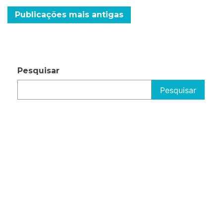
Navegação
Publicações mais antigas
por
posts
Pesquisar
Pesquisar