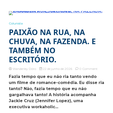
1 Minute
Colunista
PAIXÃO NA RUA, NA
CHUVA, NA FAZENDA. E
TAMBÉM NO
ESCRITÓRIO.
on
Wanderley Dóro
22 de junho de 2026
0 Comment
PAIXÃO
Fazia tempo que eu não ria tanto vendo
NA
um filme de romance-comédia. Eu disse ria
RUA,
NA
tanto? Não, fazia tempo que eu não
CHUVA,
gargalhava tanto! A história acompanha
NA
Jackie Cruz (Jennifer Lopez), uma
FAZENDA
E
executiva workaholic...
TAMBÉM