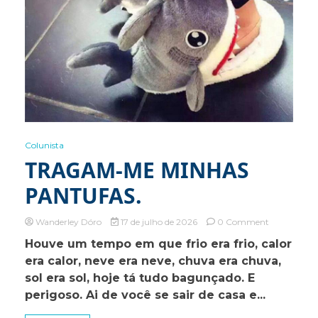
Colunista
TRAGAM-ME MINHAS
PANTUFAS.
on
Wanderley Dóro
17 de julho de 2026
0 Comment
TRAGAM-
Houve um tempo em que frio era frio, calor
ME
era calor, neve era neve, chuva era chuva,
MINHAS
PANTUFAS.
sol era sol, hoje tá tudo bagunçado. E
perigoso. Ai de você se sair de casa e...