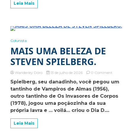
Leia Mais
1 Minute
Colunista
MAIS UMA BELEZA DE
STEVEN SPIELBERG.
on
Wanderley Dóro
13 de julho de 2026
0 Comment
MAIS
Spielberg, seu danadinho, você pegou um
UMA
tantinho de Vampiros de Almas (1956),
BELEZA
DE
outro tantinho de Os Invasores de Corpos
STEVEN
(1978), jogou uma poçãozinha da sua
SPIELBERG
própria lavra e … voilá… criou o Dia D....
Leia Mais