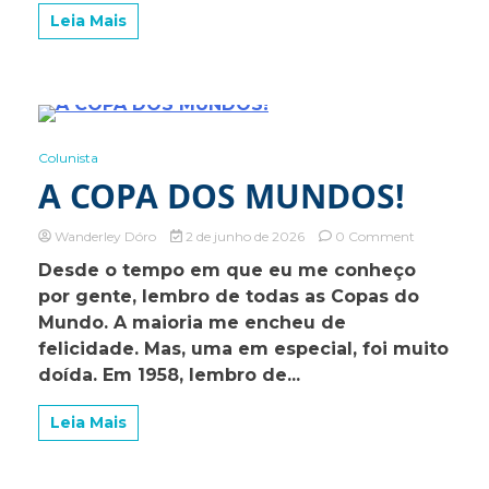
NO
Leia Mais
ESCRITÓR
2 Minutes
Colunista
A COPA DOS MUNDOS!
on
Wanderley Dóro
2 de junho de 2026
0 Comment
A
Desde o tempo em que eu me conheço
COPA
por gente, lembro de todas as Copas do
DOS
MUNDOS!
Mundo. A maioria me encheu de
felicidade. Mas, uma em especial, foi muito
doída. Em 1958, lembro de...
Leia Mais