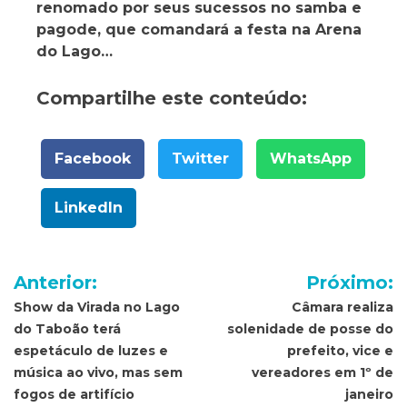
renomado por seus sucessos no samba e
pagode, que comandará a festa na Arena
do Lago…
Compartilhe este conteúdo:
Facebook
Twitter
WhatsApp
LinkedIn
Navegação
Anterior:
Próximo:
de
Show da Virada no Lago
Câmara realiza
do Taboão terá
solenidade de posse do
Post
espetáculo de luzes e
prefeito, vice e
música ao vivo, mas sem
vereadores em 1º de
fogos de artifício
janeiro