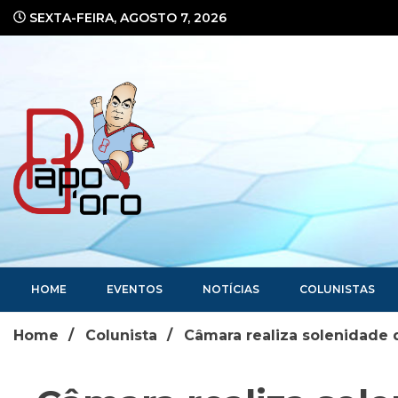
Ir
SEXTA-FEIRA, AGOSTO 7, 2026
para
o
conteúdo
Portal de Notícias
HOME
EVENTOS
NOTÍCIAS
COLUNISTAS
Home
Colunista
Câmara realiza solenidade d