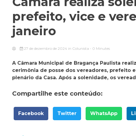
Câmara realiza sol
prefeito, vice e ve
janeiro
27 de dezembro de 2024
in
Colunista
- 0 Minutes
A Câmara Municipal de Bragança Paulista realiza
cerimônia de posse dos vereadores, prefeito e
plenário da Casa. Após a solenidade, os vere
Compartilhe este conteúdo:
Facebook
Twitter
WhatsApp
L
Navegação