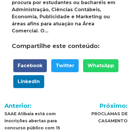
procura por estudantes ou bacharéis em
Administração, Ciências Contábeis,
Economia, Publicidade e Marketing ou
áreas afins para atuação na Área
Comercial. O…
Compartilhe este conteúdo:
Facebook
Twitter
WhatsApp
LinkedIn
Navegação
Anterior:
Próximo:
de
SAAE Atibaia está com
PROCLAMAS DE
inscrições abertas para
CASAMENTO
Post
concurso público com 15