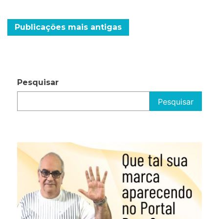
cadastro
reserva
Navegação
Publicações mais antigas
por
posts
Pesquisar
Pesquisar