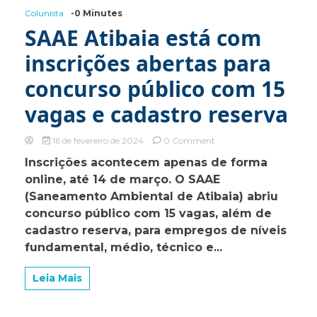
Colunista
-0 Minutes
SAAE Atibaia está com
inscrições abertas para
concurso público com 15
vagas e cadastro reserva
on
16 de fevereiro de 2024
0 Comment
SAAE
Inscrições acontecem apenas de forma
Atibaia
online, até 14 de março. O SAAE
está
com
(Saneamento Ambiental de Atibaia) abriu
inscrições
concurso público com 15 vagas, além de
abertas
cadastro reserva, para empregos de níveis
para
concurso
fundamental, médio, técnico e...
público
com
Leia Mais
15
vagas
e