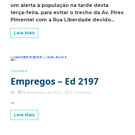
interdita
um alerta à população na tarde desta
trecho
terça-feira, para evitar o trecho da Av. Pires
da
Pimentel com a Rua Liberdade devido...
Av.
Pires
Pimentel
Leia Mais
com
a
Rua
Liberdade
em
Bragança
0 Minutes
Colunista
Empregos – Ed 2197
on
16 de fevereiro de 2024
0 Comment
Empregos
...
–
Ed
2197
Leia Mais