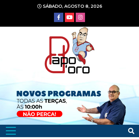
Ir
SÁBADO, AGOSTO 8, 2026
para
o
conteúdo
Portal de Notícias