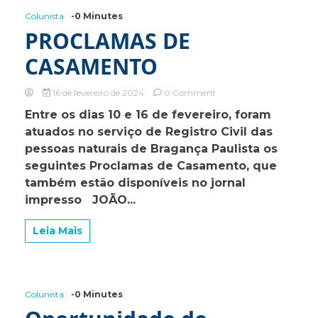
Colunista
-0 Minutes
PROCLAMAS DE
CASAMENTO
on
16 de fevereiro de 2024
0 Comment
PROCLAMAS
Entre os dias 10 e 16 de fevereiro, foram
DE
atuados no serviço de Registro Civil das
CASAMENTO
pessoas naturais de Bragança Paulista os
seguintes Proclamas de Casamento, que
também estão disponíveis no jornal
impresso JOÃO...
Leia Mais
Colunista
-0 Minutes