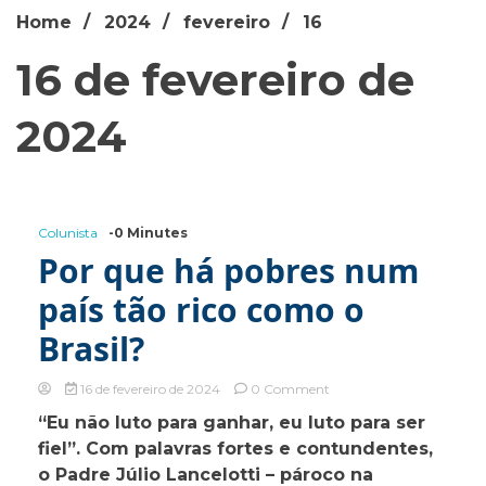
Home
2024
fevereiro
16
16 de fevereiro de
2024
Colunista
-0 Minutes
Por que há pobres num
país tão rico como o
Brasil?
on
16 de fevereiro de 2024
0 Comment
Por
“Eu não luto para ganhar, eu luto para ser
que
fiel”. Com palavras fortes e contundentes,
há
pobres
o Padre Júlio Lancelotti – pároco na
num