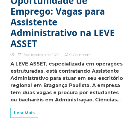
Oportunidade de
Emprego: Vagas para
Assistente
Administrativo na LEVE
ASSET
on
16 de fevereiro de 2024
0 Comment
Oportunidade
A LEVE ASSET, especializada em operações
de
estruturadas, está contratando Assistente
Emprego:
Vagas
Administrativo para atuar em seu escritório
para
regional em Bragança Paulista. A empresa
Assistente
tem duas vagas e procura por estudantes
Administrativo
na
ou bacharéis em Administração, Ciências...
LEVE
ASSET
Leia Mais