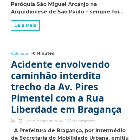
Paróquia São Miguel Arcanjo na
país
Arquidiocese de São Paulo – sempre foi...
tão
rico
como
Leia Mais
o
Brasil?
Colunista
-0 Minutes
Acidente envolvendo
caminhão interdita
trecho da Av. Pires
Pimentel com a Rua
Liberdade em Bragança
on
16 de fevereiro de 2024
0 Comment
Acidente
A Prefeitura de Bragança, por intermédio
envolvendo
da Secretaria de Mobilidade Urbana, emitiu
caminhão