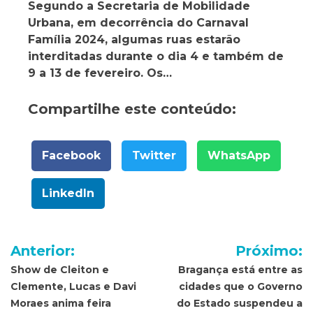
Segundo a Secretaria de Mobilidade
Urbana, em decorrência do Carnaval
Família 2024, algumas ruas estarão
interditadas durante o dia 4 e também de
9 a 13 de fevereiro. Os…
Compartilhe este conteúdo:
Facebook
Twitter
WhatsApp
LinkedIn
Navegação
Anterior:
Próximo:
de
Show de Cleiton e
Bragança está entre as
Clemente, Lucas e Davi
cidades que o Governo
Post
Moraes anima feira
do Estado suspendeu a