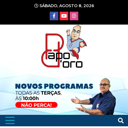
Ir
SÁBADO, AGOSTO 8, 2026
para
o
conteúdo
Portal de Notícias