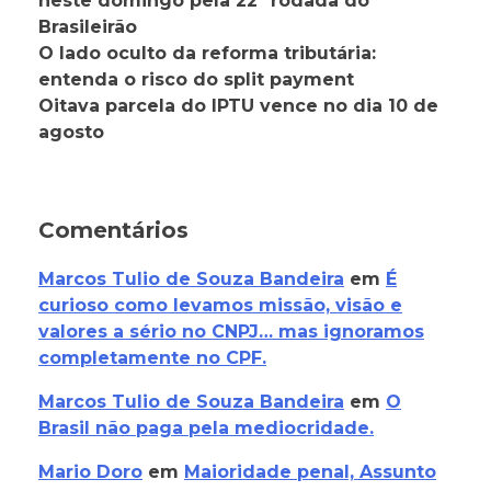
neste domingo pela 22ª rodada do
Brasileirão
O lado oculto da reforma tributária:
entenda o risco do split payment
Oitava parcela do IPTU vence no dia 10 de
agosto
Comentários
Marcos Tulio de Souza Bandeira
em
É
curioso como levamos missão, visão e
valores a sério no CNPJ… mas ignoramos
completamente no CPF.
Marcos Tulio de Souza Bandeira
em
O
Brasil não paga pela mediocridade.
Mario Doro
em
Maioridade penal, Assunto