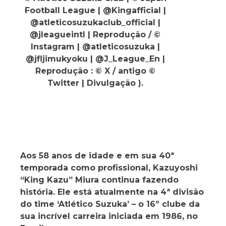
Football League | @Kingafficial |
@atleticosuzukaclub_official |
@jleagueintl | Reprodução / ©
Instagram | @atleticosuzuka |
@jfljimukyoku | @J_League_En |
Reprodução : © X / antigo ©
Twitter | Divulgação ).
Aos 58 anos de idade e em sua 40ª
temporada como profissional, Kazuyoshi
“King Kazu” Miura continua fazendo
história. Ele está atualmente na 4ª divisão
do time ‘Atlético Suzuka’ – o 16º clube da
sua incrível carreira iniciada em 1986, no