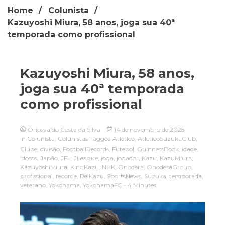
Home
Colunista
Kazuyoshi Miura, 58 anos, joga sua 40ª
temporada como profissional
Kazuyoshi Miura, 58 anos,
joga sua 40ª temporada
como profissional
Oriosvaldo Costa da Silva
14 de novembro de 2025
in
Colunista
,
Colunistas
Tagged
Atletico
,
AtleticoSuzukaClub
,
Clube
,
divisão
,
FootballRecords
,
Futebol
,
GuinnessBook
,
idade
,
idosos
,
Japão
,
JFL
,
JLeague
,
joga
,
jogador
,
Kazu
,
KazuMiura
,
KazuyoshiMiura
,
KingKazu
,
NHK
,
Onodera
,
OnoderaGroup
,
profissional
,
recorde
,
ReiKazu
,
SportsNews
,
Suzuka
,
temporada
,
veterano
,
Yokohama
,
YokohamaFC
- 4 Minutes