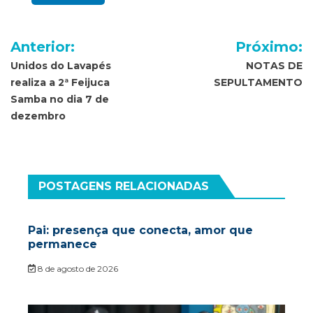
Navegação
Anterior:
Próximo:
de
Unidos do Lavapés
NOTAS DE
realiza a 2ª Feijuca
SEPULTAMENTO
Post
Samba no dia 7 de
dezembro
POSTAGENS RELACIONADAS
Pai: presença que conecta, amor que
permanece
8 de agosto de 2026