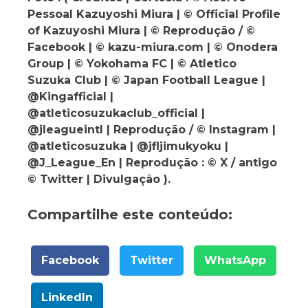
Pessoal Kazuyoshi Miura | © Official Profile
of Kazuyoshi Miura | © Reprodução / ©
Facebook | © kazu-miura.com | © Onodera
Group | © Yokohama FC | © Atletico
Suzuka Club | © Japan Football League |
@Kingafficial |
@atleticosuzukaclub_official |
@jleagueintl | Reprodução / © Instagram |
@atleticosuzuka | @jfljimukyoku |
@J_League_En | Reprodução : © X / antigo
© Twitter | Divulgação ).
Compartilhe este conteúdo:
Facebook
Twitter
WhatsApp
LinkedIn