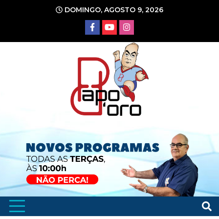
Ir
DOMINGO, AGOSTO 9, 2026
para
o
conteúdo
Portal de Notícias