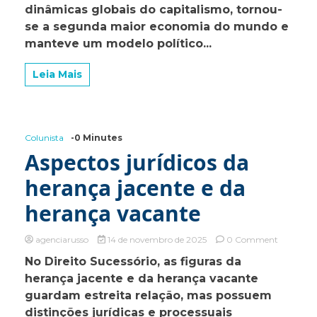
dinâmicas globais do capitalismo, tornou-
laboratór
se a segunda maior economia do mundo e
chinês
para
manteve um modelo político...
o
futuro
Leia Mais
Colunista
-0 Minutes
Aspectos jurídicos da
herança jacente e da
herança vacante
on
agenciarusso
14 de novembro de 2025
0 Comment
Aspectos
No Direito Sucessório, as figuras da
jurídicos
herança jacente e da herança vacante
da
herança
guardam estreita relação, mas possuem
jacente
distinções jurídicas e processuais
e