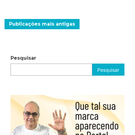
sábado
no
CRB
Navegação
Publicações mais antigas
por
posts
Pesquisar
Pesquisar