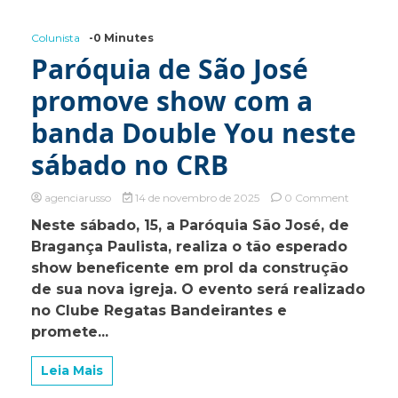
Colunista
-0 Minutes
Paróquia de São José
promove show com a
banda Double You neste
sábado no CRB
on
agenciarusso
14 de novembro de 2025
0 Comment
Paróquia
Neste sábado, 15, a Paróquia São José, de
de
Bragança Paulista, realiza o tão esperado
São
José
show beneficente em prol da construção
promove
de sua nova igreja. O evento será realizado
show
no Clube Regatas Bandeirantes e
com
a
promete...
banda
Double
Leia Mais
You
neste