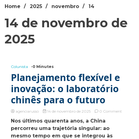
Home
2025
novembro
14
14 de novembro de
2025
Colunista
-0 Minutes
Planejamento flexível e
inovação: o laboratório
chinês para o futuro
on
agenciarusso
14 de novembro de 2025
0 Comment
Planejam
Nos últimos quarenta anos, a China
flexível
percorreu uma trajetória singular: ao
e
inovação:
mesmo tempo em que se integrou às
o