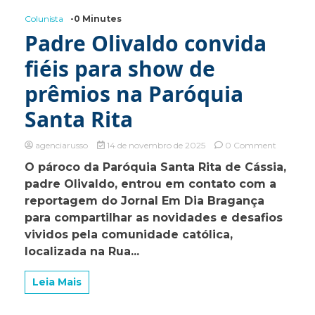
Colunista
-0 Minutes
Padre Olivaldo convida
fiéis para show de
prêmios na Paróquia
Santa Rita
on
agenciarusso
14 de novembro de 2025
0 Comment
Padre
O pároco da Paróquia Santa Rita de Cássia,
Olivaldo
padre Olivaldo, entrou em contato com a
convida
fiéis
reportagem do Jornal Em Dia Bragança
para
para compartilhar as novidades e desafios
show
vividos pela comunidade católica,
de
prêmios
localizada na Rua...
na
Paróquia
Leia Mais
Santa
Rita