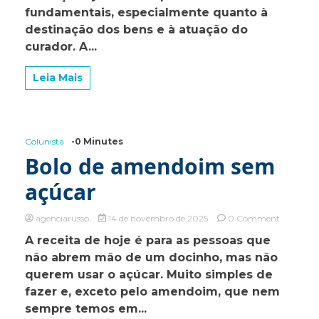
fundamentais, especialmente quanto à
da
herança
destinação dos bens e à atuação do
vacante
curador. A...
Leia Mais
Colunista
-0 Minutes
Bolo de amendoim sem
açúcar
on
agenciarusso
14 de novembro de 2025
0 Comment
Bolo
A receita de hoje é para as pessoas que
de
não abrem mão de um docinho, mas não
amendoi
sem
querem usar o açúcar. Muito simples de
açúcar
fazer e, exceto pelo amendoim, que nem
sempre temos em...