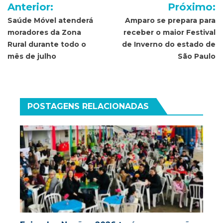
Navegação
Anterior:
Próximo:
de
Saúde Móvel atenderá
Amparo se prepara para
moradores da Zona
receber o maior Festival
Post
Rural durante todo o
de Inverno do estado de
mês de julho
São Paulo
POSTAGENS RELACIONADAS