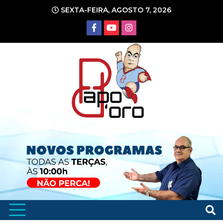
Ir
SEXTA-FEIRA, AGOSTO 7, 2026
para
o
conteúdo
Portal de Notícias