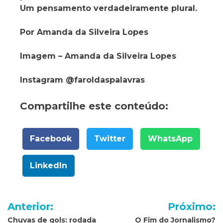
Um pensamento verdadeiramente plural.
Por Amanda da Silveira Lopes
Imagem – Amanda da Silveira Lopes
Instagram @faroldaspalavras
Compartilhe este conteúdo:
Facebook
Twitter
WhatsApp
LinkedIn
Navegação
Anterior:
Próximo:
de
Chuvas de gols: rodada
O Fim do Jornalismo?