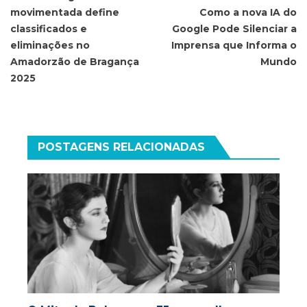
movimentada define
Como a nova IA do
Post
classificados e
Google Pode Silenciar a
eliminações no
Imprensa que Informa o
Amadorzão de Bragança
Mundo
2025
POSTAGENS RELACIONADAS