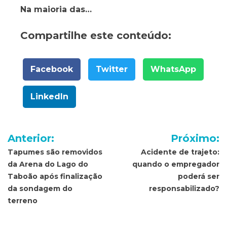
Na maioria das…
Compartilhe este conteúdo:
Facebook
Twitter
WhatsApp
LinkedIn
Navegação
Anterior:
Próximo:
de
Tapumes são removidos
Acidente de trajeto:
da Arena do Lago do
quando o empregador
Post
Taboão após finalização
poderá ser
da sondagem do
responsabilizado?
terreno