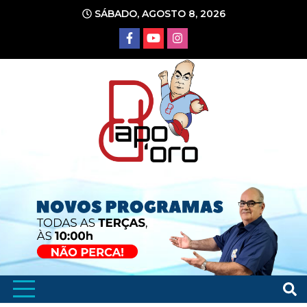
Ir
SÁBADO, AGOSTO 8, 2026
para
o
conteúdo
Portal de Notícias