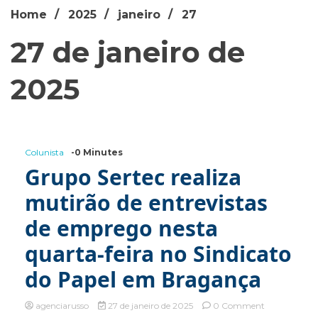
Home
2025
janeiro
27
27 de janeiro de
2025
Colunista
-0 Minutes
Grupo Sertec realiza
mutirão de entrevistas
de emprego nesta
quarta-feira no Sindicato
do Papel em Bragança
on
agenciarusso
27 de janeiro de 2025
0 Comment
Grupo