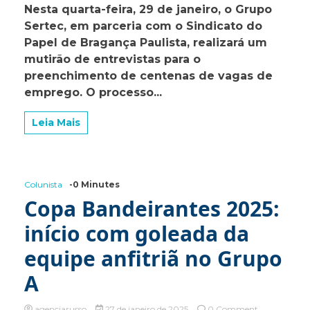
Nesta quarta-feira, 29 de janeiro, o Grupo
Sertec
Sertec, em parceria com o Sindicato do
realiza
mutirão
Papel de Bragança Paulista, realizará um
de
mutirão de entrevistas para o
entrevistas
preenchimento de centenas de vagas de
de
emprego
emprego. O processo...
nesta
quarta-
Leia Mais
feira
no
Sindicato
do
Papel
Colunista
-0 Minutes
em
Bragança
Copa Bandeirantes 2025:
início com goleada da
equipe anfitriã no Grupo
A
on
agenciarusso
27 de janeiro de 2025
0 Comment