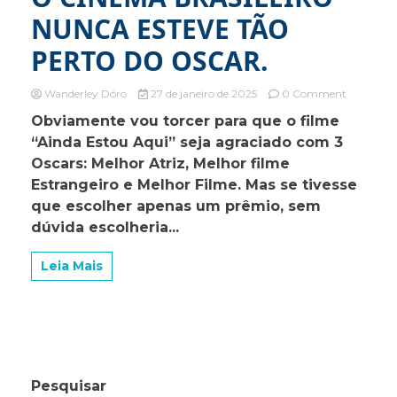
NUNCA ESTEVE TÃO
PERTO DO OSCAR.
on
Wanderley Dóro
27 de janeiro de 2025
0 Comment
O
Obviamente vou torcer para que o filme
CINEMA
“Ainda Estou Aqui” seja agraciado com 3
BRASILE
NUNCA
Oscars: Melhor Atriz, Melhor filme
ESTEVE
Estrangeiro e Melhor Filme. Mas se tivesse
TÃO
que escolher apenas um prêmio, sem
PERTO
DO
dúvida escolheria...
OSCAR.
Leia Mais
Pesquisar