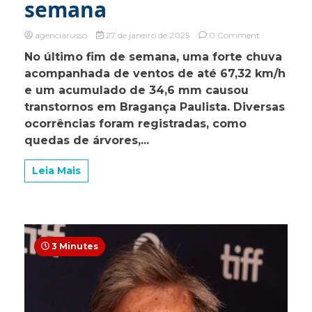
semana
on
agenciarusso
27 de janeiro de 2025
0 Comment
Defesa
No último fim de semana, uma forte chuva
Civil
acompanhada de ventos de até 67,32 km/h
atua
com
e um acumulado de 34,6 mm causou
agilidade
transtornos em Bragança Paulista. Diversas
para
ocorrências foram registradas, como
minimizar
os
quedas de árvores,...
impactos
das
Leia Mais
chuvas
em
Bragança
no
fim
de
3 Minutes
semana