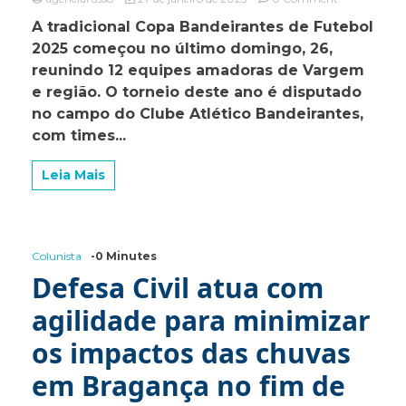
Copa
A tradicional Copa Bandeirantes de Futebol
Bandeirantes
2025 começou no último domingo, 26,
2025:
início
reunindo 12 equipes amadoras de Vargem
com
e região. O torneio deste ano é disputado
goleada
no campo do Clube Atlético Bandeirantes,
da
equipe
com times...
anfitriã
no
Leia Mais
Grupo
A
Colunista
-0 Minutes
Defesa Civil atua com
agilidade para minimizar
os impactos das chuvas
em Bragança no fim de