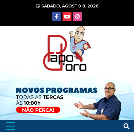
Ir
SÁBADO, AGOSTO 8, 2026
para
o
conteúdo
Portal de Notícias