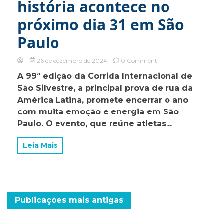
história acontece no
próximo dia 31 em São
Paulo
on
26 de dezembro de 2024
0 Comment
Corrida
A 99ª edição da Corrida Internacional de
de
São Silvestre, a principal prova de rua da
São
Silvestre
América Latina, promete encerrar o ano
2024:
com muita emoção e energia em São
a
Paulo. O evento, que reúne atletas...
maior
edição
da
Leia Mais
história
acontece
no
próximo
dia
31
Navegação
Publicações mais antigas
em
São
por
Paulo