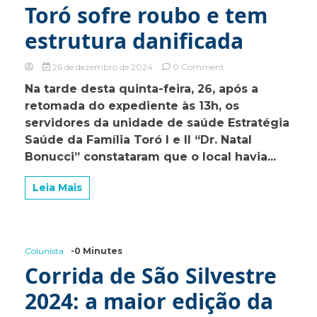
Toró sofre roubo e tem
estrutura danificada
on
26 de dezembro de 2024
0 Comment
Unidade
Na tarde desta quinta-feira, 26, após a
de
retomada do expediente às 13h, os
Saúde
do
servidores da unidade de saúde Estratégia
Toró
Saúde da Família Toró I e II “Dr. Natal
sofre
Bonucci” constataram que o local havia...
roubo
e
tem
Leia Mais
estrutura
danificada
Colunista
-0 Minutes
Corrida de São Silvestre
2024: a maior edição da