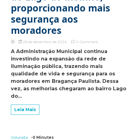
proporcionando mais
segurança aos
moradores
on
26 de dezembro de 2024
0 Comment
Prefeitura
A Administração Municipal continua
promove
investindo na expansão da rede de
melhorias
na
iluminação pública, trazendo mais
iluminação
qualidade de vida e segurança para os
do
moradores em Bragança Paulista. Dessa
Lago
do
vez, as melhorias chegaram ao bairro Lago
Moinho,
do...
proporcionando
mais
segurança
Leia Mais
aos
moradores
Colunista
-0 Minutes