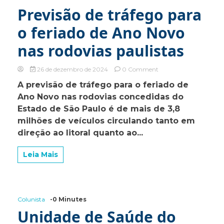
Previsão de tráfego para
o feriado de Ano Novo
nas rodovias paulistas
on
26 de dezembro de 2024
0 Comment
Previsão
A previsão de tráfego para o feriado de
de
Ano Novo nas rodovias concedidas do
tráfego
para
Estado de São Paulo é de mais de 3,8
o
milhões de veículos circulando tanto em
feriado
direção ao litoral quanto ao...
de
Ano
Novo
Leia Mais
nas
rodovias
paulistas
Colunista
-0 Minutes
Unidade de Saúde do