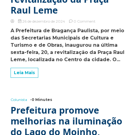
Raul Leme
on
26 de dezembro de 2024
0 Comment
Mais
A Prefeitura de Bragança Paulista, por meio
vida
das Secretarias Municipais de Cultura e
e
beleza
Turismo e de Obras, inaugurou na última
para
sexta-feira, 20, a revitalização da Praça Raul
o
Leme, localizada no Centro da cidade. O...
Centro
de
Bragança
Leia Mais
Paulista
com
a
revitalização
da
Colunista
-0 Minutes
Praça
Prefeitura promove
Raul
Leme
melhorias na iluminação
do Lago do Moinho,