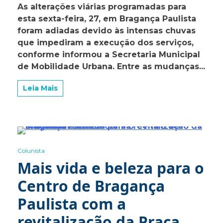
As alterações viárias programadas para
forçam
esta sexta-feira, 27, em Bragança Paulista
adiamento
de
foram adiadas devido às intensas chuvas
mudanças
que impediram a execução dos serviços,
viárias
conforme informou a Secretaria Municipal
em
Bragança
de Mobilidade Urbana. Entre as mudanças...
Paulista
Leia Mais
0 Minutes
Colunista
Mais vida e beleza para o
Centro de Bragança
Paulista com a
revitalização da Praça