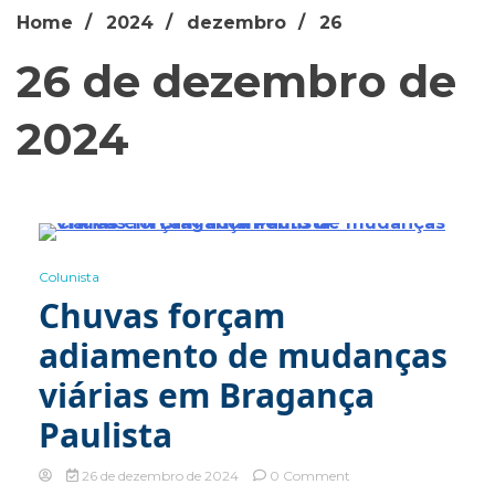
Home
2024
dezembro
26
26 de dezembro de
2024
0 Minutes
Colunista
Chuvas forçam
adiamento de mudanças
viárias em Bragança
Paulista
on
26 de dezembro de 2024
0 Comment
Chuvas