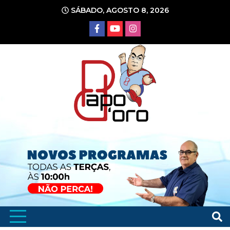
Ir
SÁBADO, AGOSTO 8, 2026
para
o
conteúdo
Portal de Notícias