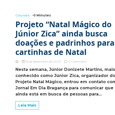
Colunista
-0 Minutes
Projeto “Natal Mágico do
Júnior Zica” ainda busca
doações e padrinhos para
cartinhas de Natal
on
16 de dezembro de 2023
0 Comment
Projeto
Nesta semana, Júnior Donizete Martins, mai
“Natal
conhecido como Júnior Zica, organizador d
Mágico
do
Projeto Natal Mágico, entrou em contato co
Júnior
Jornal Em Dia Bragança para comunicar que
Zica”
ainda está em busca de pessoas para...
ainda
busca
doações
Leia Mais
e
padrinhos