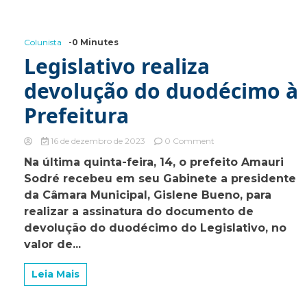
Colunista
-0 Minutes
Legislativo realiza
devolução do duodécimo à
Prefeitura
on
16 de dezembro de 2023
0 Comment
Legislativo
Na última quinta-feira, 14, o prefeito Amauri
realiza
Sodré recebeu em seu Gabinete a presidente
devolução
do
da Câmara Municipal, Gislene Bueno, para
duodécimo
realizar a assinatura do documento de
à
devolução do duodécimo do Legislativo, no
Prefeitura
valor de...
Leia Mais