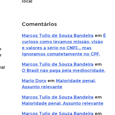
local
Comentários
Marcos Tulio de Souza Bandeira
em
É
curioso como levamos missão, visão
e valores a sério no CNPJ… mas
o
ignoramos completamente no CPF.
e
Marcos Tulio de Souza Bandeira
em
ral
O Brasil não paga pela mediocridade.
Mario Doro
em
Maioridade penal,
Assunto relevante
Marcos Tulio de Souza Bandeira
em
Maioridade penal, Assunto relevante
Marcos Tulio de Souza Bandeira
em