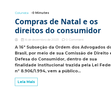
para
cartinhas
de
Colunista
-0 Minutes
Natal
Compras de Natal e os
direitos do consumidor
on
16 de dezembro de 2023
0 Comment
Compras
A 16ª Subseção da Ordem dos Advogados d
de
Brasil, por meio de sua Comissão de Direito 
Natal
e
Defesa do Consumidor, dentro de sua
os
finalidade institucional trazida pela Lei Fede
direitos
nº 8.906/1.994, vem a público...
do
consumidor
Leia Mais