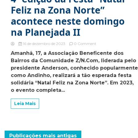
Feliz na Zona Norte”
acontece neste domingo
na Planejada II
on
16 de dezembro de 2023
0 Comment
4ª
Amanhã, 17, a Associação Beneficente dos
edição
Bairros da Comunidade Z/N.Com, liderada pelo
da
Festa
presidente Anderson, conhecido popularmente
“Natal
como Andinho, realizará a tão esperada festa
Feliz
solidária “Natal Feliz na Zona Norte”. Em 2023,
na
Zona
o evento completa...
Norte”
acontece
Leia Mais
neste
domingo
na
Navegação
Publicações mais antigas