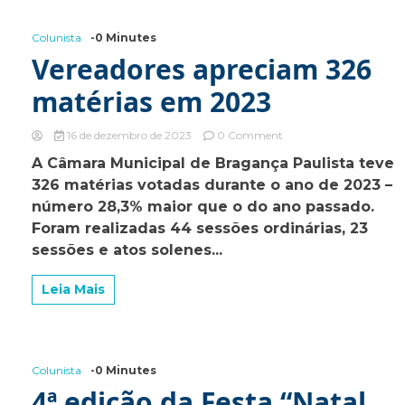
Colunista
-0 Minutes
Vereadores apreciam 326
matérias em 2023
on
16 de dezembro de 2023
0 Comment
Vereadores
A Câmara Municipal de Bragança Paulista teve
apreciam
326 matérias votadas durante o ano de 2023 –
326
matérias
número 28,3% maior que o do ano passado.
em
Foram realizadas 44 sessões ordinárias, 23
2023
sessões e atos solenes...
Leia Mais
Colunista
-0 Minutes
4ª edição da Festa “Natal