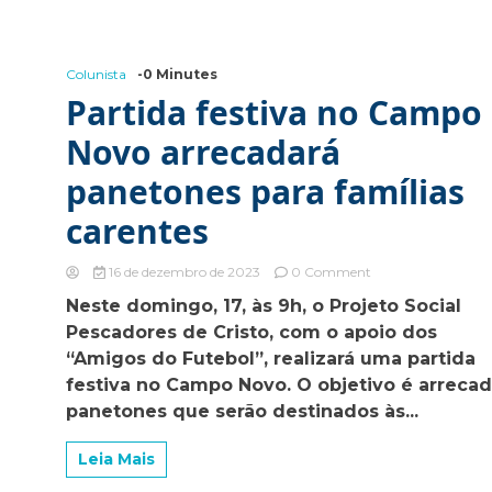
Planejada
II
Colunista
-0 Minutes
Partida festiva no Campo
Novo arrecadará
panetones para famílias
carentes
on
16 de dezembro de 2023
0 Comment
Partida
Neste domingo, 17, às 9h, o Projeto Social
festiva
Pescadores de Cristo, com o apoio dos
no
Campo
“Amigos do Futebol”, realizará uma partida
Novo
festiva no Campo Novo. O objetivo é arrecad
arrecadará
panetones que serão destinados às...
panetones
para
famílias
Leia Mais
carentes