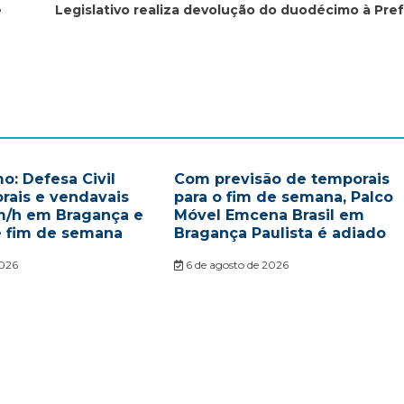
e
Legislativo realiza devolução do duodécimo à Pref
o: Defesa Civil
Com previsão de temporais
rais e vendavais
para o fim de semana, Palco
m/h em Bragança e
Móvel Emcena Brasil em
e fim de semana
Bragança Paulista é adiado
2026
6 de agosto de 2026