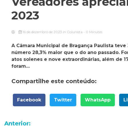
Vereadores apreci
2023
16 de dezembro de 2023
in
Colunista
- 0 Minutes
A Câmara Municipal de Bragança Paulista teve 
número 28,3% maior que o do ano passado. For
atos solenes e nove extraordinárias, além de 1
foram…
Compartilhe este conteúdo:
Facebook
Twitter
WhatsApp
L
Navegação
Anterior: