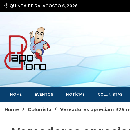
Ir
QUINTA-FEIRA, AGOSTO 6, 2026
para
o
conteúdo
Portal de Notícias
HOME
EVENTOS
NOTÍCIAS
COLUNISTAS
Home
Colunista
Vereadores apreciam 326 m