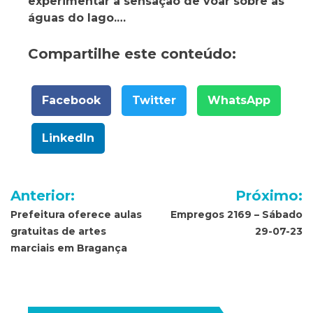
experimentar a sensação de voar sobre as
águas do lago.…
Compartilhe este conteúdo:
Facebook
Twitter
WhatsApp
LinkedIn
Navegação
Anterior:
Próximo:
de
Prefeitura oferece aulas
Empregos 2169 – Sábado
gratuitas de artes
29-07-23
Post
marciais em Bragança