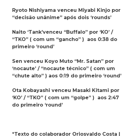
Ryoto Nishiyama venceu Miyabi Kinjo por
“decisão unânime” após dois ‘rounds’
Naito ‘Tank’venceu “Buffalo” por ‘KO’ /
“TKO” ( com um “gancho” ) aos 0:38 do
primeiro ‘round’
Sen venceu Koyo Muto “Mr. Satan” por
‘nocaute’ / “nocaute técnico” ( com um
“chute alto” ) aos 0:19 do primeiro ‘round’
Ota Kobayashi venceu Masaki Kitami por
‘KO’ / “TKO” ( com um “golpe” ) aos 2:47
do primeiro ‘round’
*Texto do colaborador Oriosvaldo Costa |