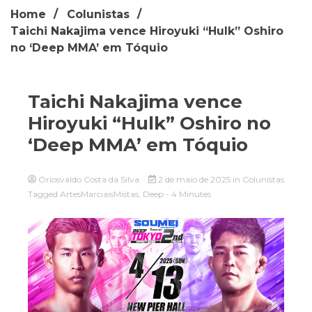
Home
Colunistas
Taichi Nakajima vence Hiroyuki “Hulk” Oshiro
no ‘Deep MMA’ em Tóquio
Taichi Nakajima vence
Hiroyuki “Hulk” Oshiro no
‘Deep MMA’ em Tóquio
Oriosvaldo Costa da Silva
2 de maio de 2025
in
Colunistas
Tagged
ArtesMarciaisMistas
,
Deep
- 4 Minutes