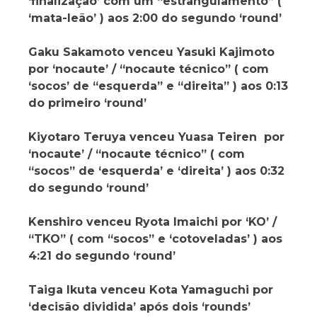
‘finalização’ com um “estrangulamento” (
‘mata-leão’ ) aos 2:00 do segundo ‘round’
Gaku Sakamoto venceu Yasuki Kajimoto
por ‘nocaute’ / “nocaute técnico” ( com
‘socos’ de “esquerda” e “direita” ) aos 0:13
do primeiro ‘round’
Kiyotaro Teruya venceu Yuasa Teiren por
‘nocaute’ / “nocaute técnico” ( com
“socos” de ‘esquerda’ e ‘direita’ ) aos 0:32
do segundo ‘round’
Kenshiro venceu Ryota Imaichi por ‘KO’ /
“TKO” ( com “socos” e ‘cotoveladas’ ) aos
4:21 do segundo ‘round’
Taiga Ikuta venceu Kota Yamaguchi por
‘decisão dividida’ após dois ‘rounds’