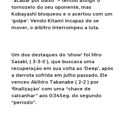
“acabar por baixo” – tentou atingir o
tornozelo do seu oponente, mas
Kobayashi bloqueou e o acertou com um
‘golpe’. Vendo Kitami incapaz de se
mover, o árbitro interrompeu a luta.
Um dos destaques do ‘show’ foi Hiro
Sasaki, ( 3-3-0 ), que buscava uma
recuperação em sua volta ao ‘Deep’, após
a derrota sofrida em julho passado. Ele
venceu Akihiro Takanabe ( 2-2 ) por
‘finalização’ com uma “chave de
calcanhar” aos 0:34Seg. do segundo
“período”.