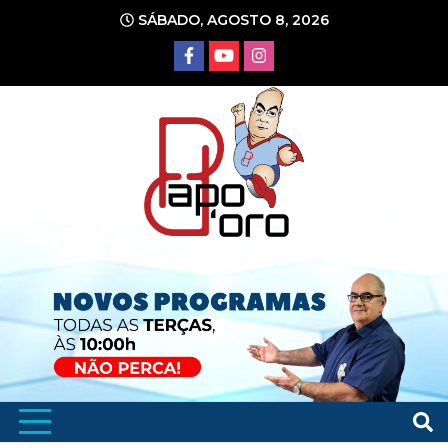
Ir
SÁBADO, AGOSTO 8, 2026
para
o
conteúdo
Portal de Notícias