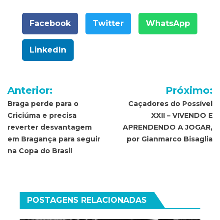
Facebook
Twitter
WhatsApp
LinkedIn
Navegação
Anterior:
Próximo:
de
Braga perde para o
Caçadores do Possível
Criciúma e precisa
XXII – VIVENDO E
Post
reverter desvantagem
APRENDENDO A JOGAR,
em Bragança para seguir
por Gianmarco Bisaglia
na Copa do Brasil
POSTAGENS RELACIONADAS