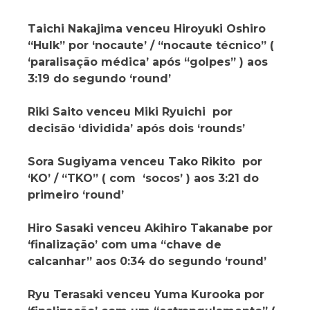
Taichi Nakajima venceu Hiroyuki Oshiro
“Hulk” por ‘nocaute’ / “nocaute técnico” (
‘paralisação médica’ após “golpes” ) aos
3:19 do segundo ‘round’
Riki Saito venceu Miki Ryuichi por
decisão ‘dividida’ após dois ‘rounds’
Sora Sugiyama venceu Tako Rikito por
‘KO’ / “TKO” ( com ‘socos’ ) aos 3:21 do
primeiro ‘round’
Hiro Sasaki venceu Akihiro Takanabe por
‘finalização’ com uma “chave de
calcanhar” aos 0:34 do segundo ‘round’
Ryu Terasaki venceu Yuma Kurooka por