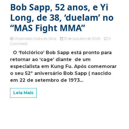
Bob Sapp, 52 anos, e Yi
Long, de 38, ‘duelam’ no
“MAS Fight MMA”
Oriosvaldo Costa da Silva
13 de outubro de 2025
0
on
Comment
Bob
O ‘folclórico’ Bob Sapp está pronto para
Sapp,
retornar ao ‘cage’ diante de um
52
anos,
especialista em Kung Fu. Após comemorar
e
o seu 52º aniversário Bob Sapp ( nascido
Yi
em 22 de setembro de 1973...
Long,
de
38,
Leia Mais
‘duelam’
no
“MAS
Fight
MMA”