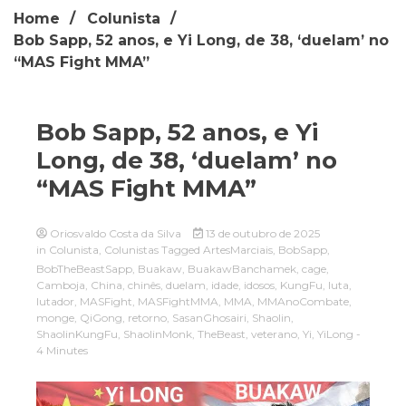
Home
Colunista
Bob Sapp, 52 anos, e Yi Long, de 38, ‘duelam’ no
“MAS Fight MMA”
Bob Sapp, 52 anos, e Yi
Long, de 38, ‘duelam’ no
“MAS Fight MMA”
Oriosvaldo Costa da Silva
13 de outubro de 2025
in
Colunista
,
Colunistas
Tagged
ArtesMarciais
,
BobSapp
,
BobTheBeastSapp
,
Buakaw
,
BuakawBanchamek
,
cage
,
Camboja
,
China
,
chinês
,
duelam
,
idade
,
idosos
,
KungFu
,
luta
,
lutador
,
MASFight
,
MASFightMMA
,
MMA
,
MMAnoCombate
,
monge
,
QiGong
,
retorno
,
SasanGhosairi
,
Shaolin
,
ShaolinKungFu
,
ShaolinMonk
,
TheBeast
,
veterano
,
Yi
,
YiLong
-
4 Minutes