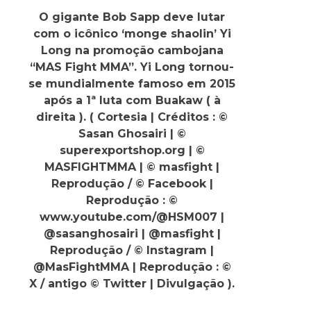
O gigante Bob Sapp deve lutar
com o icônico ‘monge shaolin’ Yi
Long na promoção cambojana
“MAS Fight MMA”. Yi Long tornou-
se mundialmente famoso em 2015
após a 1ª luta com Buakaw ( à
direita ). ( Cortesia | Créditos : ©
Sasan Ghosairi | ©
superexportshop.org | ©
MASFIGHTMMA | © masfight |
Reprodução / © Facebook |
Reprodução : ©
www.youtube.com/@HSM007 |
@sasanghosairi | @masfight |
Reprodução / © Instagram |
@MasFightMMA | Reprodução : ©
X / antigo © Twitter | Divulgação ).