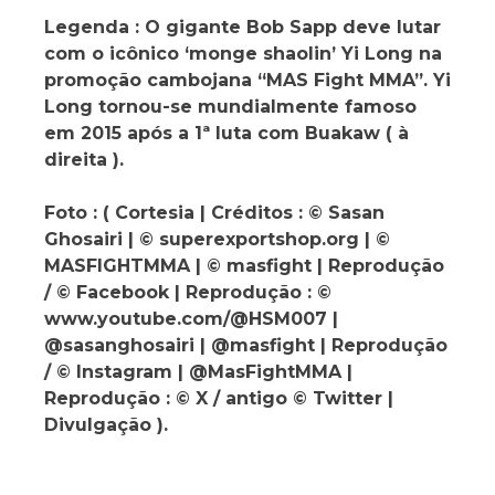
Legenda : O gigante Bob Sapp deve lutar
com o icônico ‘monge shaolin’ Yi Long na
promoção cambojana “MAS Fight MMA”. Yi
Long tornou-se mundialmente famoso
em 2015 após a 1ª luta com Buakaw ( à
direita ).
Foto : ( Cortesia | Créditos : © Sasan
Ghosairi | © superexportshop.org | ©
MASFIGHTMMA | © masfight | Reprodução
/ © Facebook | Reprodução : ©
www.youtube.com/@HSM007 |
@sasanghosairi | @masfight | Reprodução
/ © Instagram | @MasFightMMA |
Reprodução : © X / antigo © Twitter |
Divulgação ).