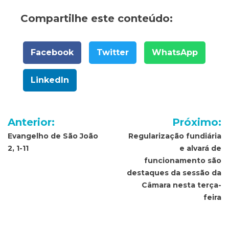
Compartilhe este conteúdo:
Facebook
Twitter
WhatsApp
LinkedIn
Navegação
Anterior:
Próximo:
de
Evangelho de São João
Regularização fundiária
2, 1-11
e alvará de
Post
funcionamento são
destaques da sessão da
Câmara nesta terça-
feira