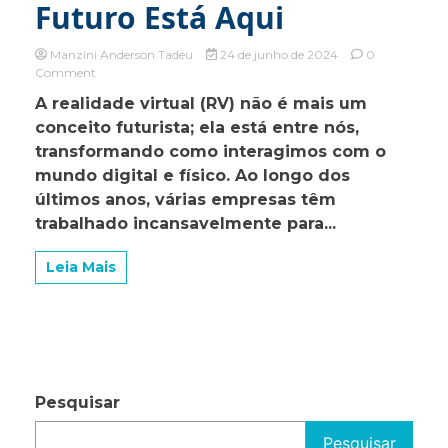
Futuro Está Aqui
Manzini Anderson Tadeu
24 de junho de 2024
0
on
Comment
Realidade
A realidade virtual (RV) não é mais um
Virtual,
conceito futurista; ela está entre nós,
o
Futuro
transformando como interagimos com o
Está
mundo digital e físico. Ao longo dos
Aqui
últimos anos, várias empresas têm
trabalhado incansavelmente para...
Leia Mais
Pesquisar
Pesquisar