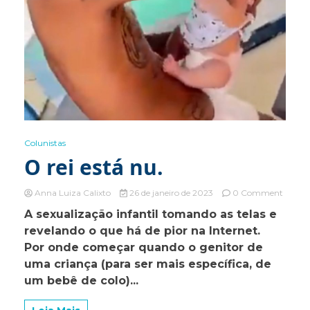
Colunistas
O rei está nu.
on
Anna Luiza Calixto
26 de janeiro de 2023
0 Comment
O
A sexualização infantil tomando as telas e
rei
revelando o que há de pior na Internet.
está
nu.
Por onde começar quando o genitor de
uma criança (para ser mais específica, de
um bebê de colo)...