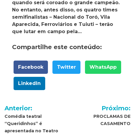
quando será coroado o grande campeão.
No entanto, antes disso, os quatro times
semifinalistas – Nacional do Toró, Vila
Aparecida, Ferroviários e Tuiuti – terão
que lutar em campo pela…
Compartilhe este conteúdo:
Facebook
Twitter
WhatsApp
LinkedIn
Navegação
Anterior:
Próximo:
de
Comédia teatral
PROCLAMAS DE
“Queridinhos” é
CASAMENTO
Post
apresentada no Teatro