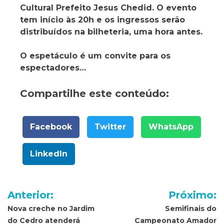
Cultural Prefeito Jesus Chedid. O evento
tem início às 20h e os ingressos serão
distribuídos na bilheteria, uma hora antes.
O espetáculo é um convite para os
espectadores…
Compartilhe este conteúdo:
Facebook
Twitter
WhatsApp
LinkedIn
Navegação
Anterior:
Próximo:
de
Nova creche no Jardim
Semifinais do
do Cedro atenderá
Campeonato Amador