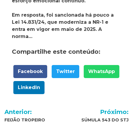
esforço emocional contínuo.
Em resposta, foi sancionada há pouco a
Lei 14.831/24, que moderniza a NR-1 e
entra em vigor em maio de 2025. A
norma…
Compartilhe este conteúdo:
Facebook
Twitter
WhatsApp
LinkedIn
Navegação
Anterior:
Próximo:
de
FEIJÃO TROPEIRO
SÚMULA 543 DO STJ