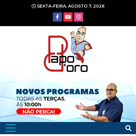
Ir
SEXTA-FEIRA, AGOSTO 7, 2026
para
o
conteúdo
Portal de Notícias