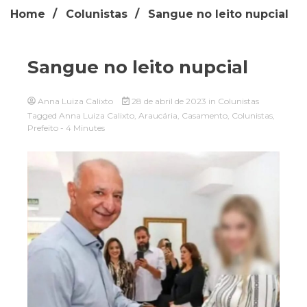
Home
Colunistas
Sangue no leito nupcial
Sangue no leito nupcial
Anna Luiza Calixto
28 de abril de 2023
in
Colunistas
Tagged
Anna Luiza Calixto
,
Araucária
,
Casamento
,
Colunistas
,
Prefeito
- 4 Minutes