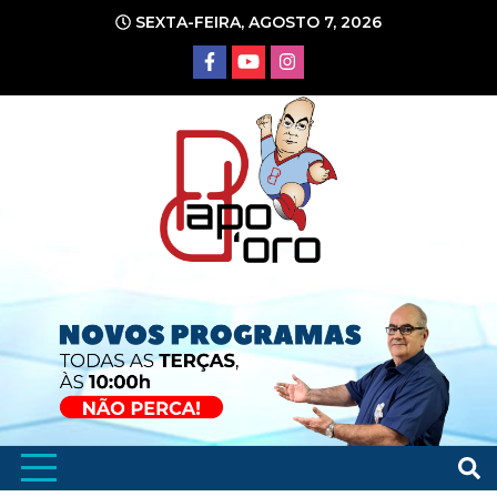
Ir
SEXTA-FEIRA, AGOSTO 7, 2026
para
o
conteúdo
Portal de Notícias