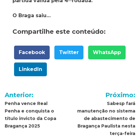
partida válida pela 4
ª
rodada.
O Braga saiu…
Compartilhe este conteúdo:
Facebook
Twitter
WhatsApp
LinkedIn
Navegação
Anterior:
Próximo:
de
Penha vence Real
Sabesp fará
Penha e conquista o
manutenção no sistema
Post
título invicto da Copa
de abastecimento de
Bragança 2025
Bragança Paulista nesta
terça-feira