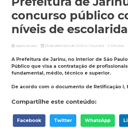
Prefeitura de Jarinu
concurso público c
níveis de escolarid
agenciarusso
26 de setembro de 2025
in
Colunista
- 0 Minutes
A Prefeitura de Jarinu, no interior de São Paul
Público que visa a contratação de profissionais
fundamental, médio, técnico e superior.
De acordo com o documento de Retificação I, f
Compartilhe este conteúdo:
Facebook
Twitter
WhatsApp
L