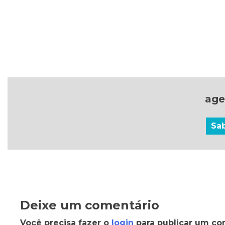
age
Sa
Deixe um comentário
Você precisa fazer o
login
para publicar um co