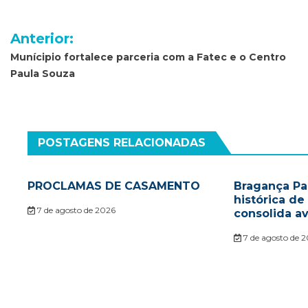
Navegação
Anterior:
de
Munícipio fortalece parceria com a Fatec e o Centro
Paula Souza
Post
POSTAGENS RELACIONADAS
PROCLAMAS DE CASAMENTO
Bragança Pa
histórica de
7 de agosto de 2026
consolida a
7 de agosto de 