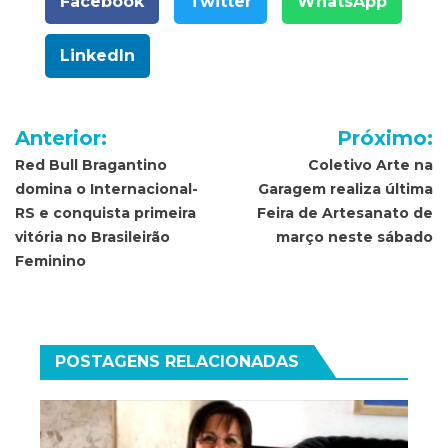
Facebook
Twitter
WhatsApp
LinkedIn
Navegação
Anterior:
Próximo:
de
Red Bull Bragantino
Coletivo Arte na
domina o Internacional-
Garagem realiza última
Post
RS e conquista primeira
Feira de Artesanato de
vitória no Brasileirão
março neste sábado
Feminino
POSTAGENS RELACIONADAS