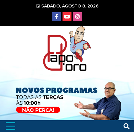
Ir
SÁBADO, AGOSTO 8, 2026
para
o
conteúdo
Portal de Notícias