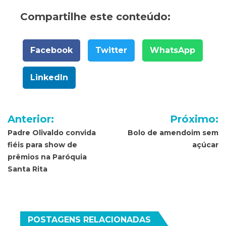
Compartilhe este conteúdo:
Facebook
Twitter
WhatsApp
LinkedIn
Navegação
Anterior:
Próximo:
de
Padre Olivaldo convida
Bolo de amendoim sem
fiéis para show de
açúcar
Post
prêmios na Paróquia
Santa Rita
POSTAGENS RELACIONADAS