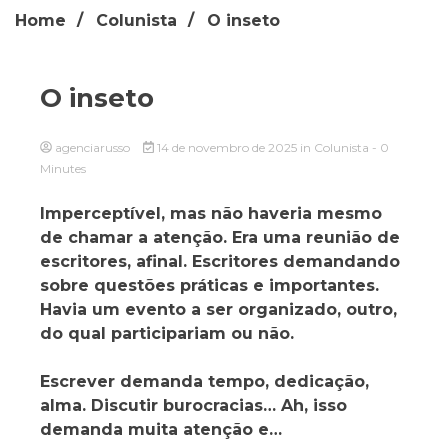
Home
Colunista
O inseto
O inseto
agenciarusso
14 de novembro de 2025
in
Colunista
- 0
Minutes
Imperceptível, mas não haveria mesmo
de chamar a atenção. Era uma reunião de
escritores, afinal. Escritores demandando
sobre questões práticas e importantes.
Havia um evento a ser organizado, outro,
do qual participariam ou não.
Escrever demanda tempo, dedicação,
alma. Discutir burocracias… Ah, isso
demanda muita atenção e…