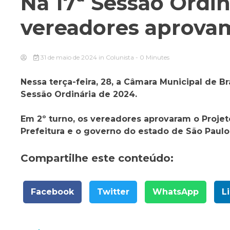
Na 17ª Sessão Ordin
vereadores aprova
31 de maio de 2024
in
Colunista
- 0 Minutes
Nessa terça-feira, 28, a Câmara Municipal de B
Sessão Ordinária de 2024.
Em 2º turno, os vereadores aprovaram o Projet
Prefeitura e o governo do estado de São Paulo
Compartilhe este conteúdo:
Facebook
Twitter
WhatsApp
L
Navegação