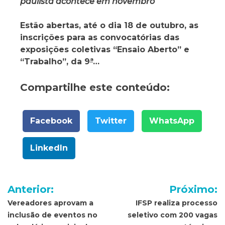
paulista acontece em novembro
Estão abertas, até o dia 18 de outubro, as
inscrições para as convocatórias das
exposições coletivas “Ensaio Aberto” e
“Trabalho”, da 9
ª
…
Compartilhe este conteúdo:
Facebook
Twitter
WhatsApp
LinkedIn
Navegação
Anterior:
Próximo:
de
Vereadores aprovam a
IFSP realiza processo
inclusão de eventos no
seletivo com 200 vagas