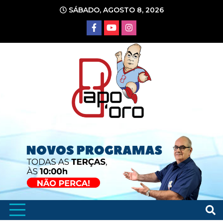
Ir
SÁBADO, AGOSTO 8, 2026
para
o
conteúdo
Portal de Notícias