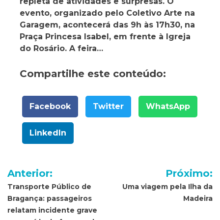
repleta de atividades e surpresas. O
evento, organizado pelo Coletivo Arte na
Garagem, acontecerá das 9h às 17h30, na
Praça Princesa Isabel, em frente à Igreja
do Rosário. A feira…
Compartilhe este conteúdo:
Facebook
Twitter
WhatsApp
LinkedIn
Navegação
Anterior:
Próximo:
de
Transporte Público de
Uma viagem pela Ilha da
Bragança: passageiros
Madeira
Post
relatam incidente grave