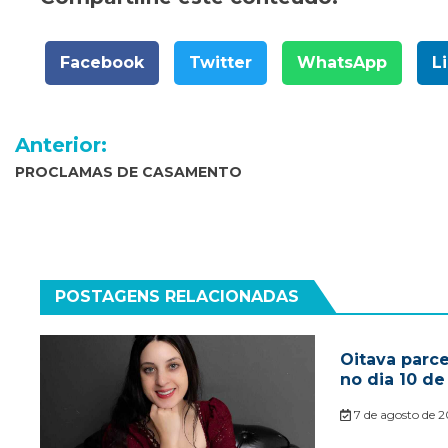
Facebook
Twitter
WhatsApp
L
Navegação
Anterior:
de
PROCLAMAS DE CASAMENTO
Post
POSTAGENS RELACIONADAS
Oitava parc
no dia 10 de
7 de agosto de 