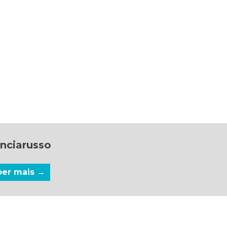
nciarusso
ber mais →