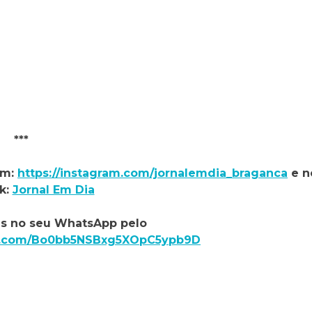
***
am:
https://instagram.com/jornalemdia_braganca
e n
k:
Jornal Em Dia
as no seu WhatsApp pelo
app.com/Bo0bb5NSBxg5XOpC5ypb9D