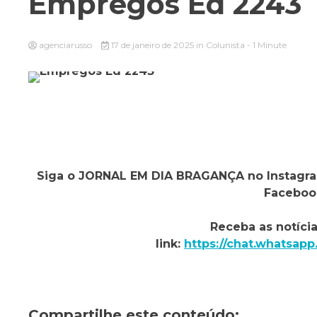
Empregos Ed 2243
agenciarusso
17 de janeiro de 2025
in
Colunista
- 1 Minute
Siga o
JORNAL EM DIA BRAGANÇA
no Instagr
Faceboo
Receba as notíci
link:
https://chat.whats
Compartilhe este conteúdo: