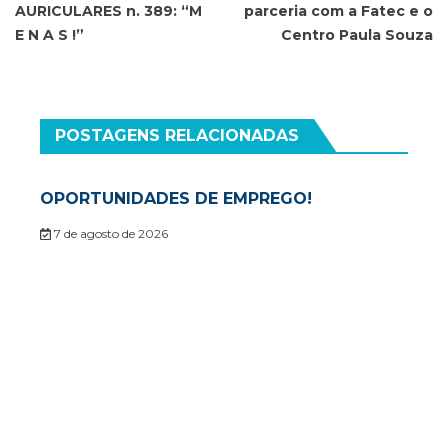
AURICULARES n. 389: “M
parceria com a Fatec e o
Post
E N A S !”
Centro Paula Souza
POSTAGENS RELACIONADAS
OPORTUNIDADES DE EMPREGO!
7 de agosto de 2026