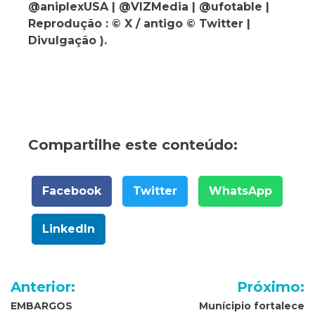
@aniplexUSA | @VIZMedia | @ufotable |
Reprodução : © X / antigo © Twitter |
Divulgação ).
Compartilhe este conteúdo:
Facebook
Twitter
WhatsApp
LinkedIn
Navegação
Anterior:
Próximo:
de
EMBARGOS
Munícipio fortalece