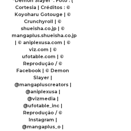
“Demon Slayer”. Foto : (
Cortesia | Créditos : ©
Koyoharu Gotouge | ©
Crunchyroll | ©
shueisha.co.jp | ©
mangaplus.shueisha.co.jp
| © aniplexusa.com | ©
viz.com | ©
ufotable.com | ©
Reprodução / ©
Facebook | © Demon
Slayer |
@mangapluscreators |
@aniplexusa |
@vizmedia |
@ufotable_inc |
Reprodução / ©
Instagram |
@mangaplus_o |