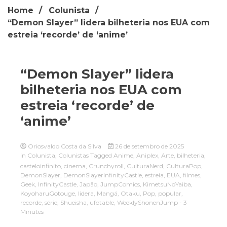
Home
Colunista
“Demon Slayer” lidera bilheteria nos EUA com
estreia ‘recorde’ de ‘anime’
“Demon Slayer” lidera
bilheteria nos EUA com
estreia ‘recorde’ de
‘anime’
Oriosvaldo Costa da Silva
26 de setembro de 2025
in
Colunista
,
Colunistas
Tagged
Anime
,
Aniplex
,
Arte
,
bilheteria
,
casteloinfinito
,
cinema
,
Crunchyroll
,
CulturaNerd
,
CulturaPop
,
DemonSlayer
,
DemonSlayerInfinityCastle
,
estreia
,
EUA
,
filmes
,
Geek
,
InfinityCastle
,
Japão
,
JumpComics
,
KimetsuNoYaiba
,
KoyoharuGotouge
,
lidera
,
Mangá
,
Otaku
,
Pop
,
popular
,
recorde
,
série
,
Shueisha
,
ufotable
,
WeeklyShonenJump
- 3
Minutes