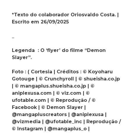
*Texto do colaborador Oriosvaldo Costa. |
Escrito em 26/09/2025
_
Legenda : O ‘flyer’ do filme “Demon
Slayer”.
Foto : ( Cortesia | Créditos : © Koyoharu
Gotouge | © Crunchyroll | © shueisha.co.jp
| © mangaplus.shueisha.co.jp | ©
aniplexusa.com | © viz.com | ©
ufotable.com | © Reprodução / ©
Facebook | © Demon Slayer |
@mangapluscreators | @aniplexusa |
@vizmedia | @ufotable_inc | Reprodução /
© Instagram | @mangaplus_o |