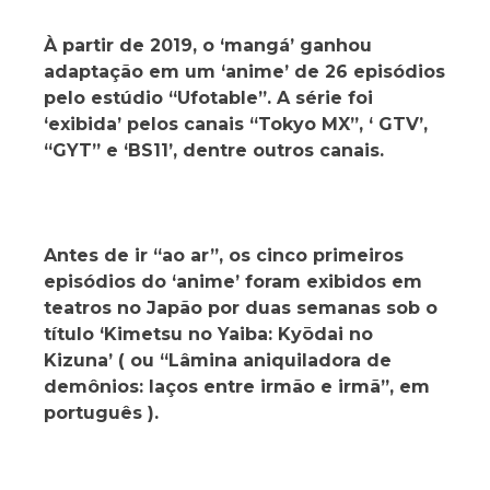
À partir de 2019, o ‘mangá’ ganhou
adaptação em um ‘anime’ de 26 episódios
pelo estúdio “Ufotable”. A série foi
‘exibida’ pelos canais “Tokyo MX”, ‘ GTV’,
“GYT” e ‘BS11’, dentre outros canais.
Antes de ir “ao ar”, os cinco primeiros
episódios do ‘anime’ foram exibidos em
teatros no Japão por duas semanas sob o
título ‘Kimetsu no Yaiba: Kyōdai no
Kizuna’ ( ou “Lâmina aniquiladora de
demônios: laços entre irmão e irmã”, em
português ).