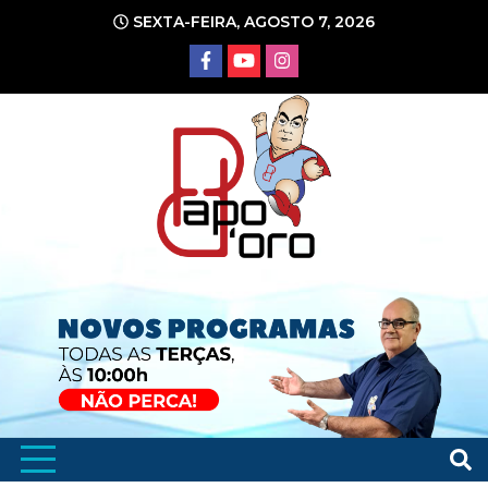
Ir
SEXTA-FEIRA, AGOSTO 7, 2026
para
o
conteúdo
Portal de Notícias