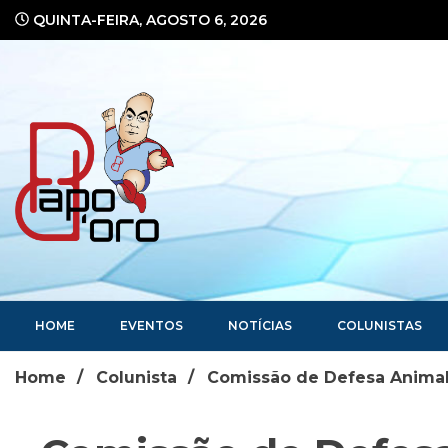
Ir
QUINTA-FEIRA, AGOSTO 6, 2026
para
o
conteúdo
Portal de Notícias
HOME
EVENTOS
NOTÍCIAS
COLUNISTAS
Home
Colunista
Comissão de Defesa Animal