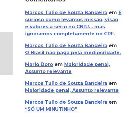
Marcos Tulio de Souza Bandeira
em
É
curioso como levamos missão, visão
e valores a sério no CNPJ… mas
ignoramos completamente no CPF.
Marcos Tulio de Souza Bandeira
em
O Brasil não paga pela mediocridade.
Mario Doro
em
Maioridade penal,
Assunto relevante
Marcos Tulio de Souza Bandeira
em
Maioridade penal, Assunto relevante
Marcos Tulio de Souza Bandeira
em
“SÓ UM MINUTINHO”