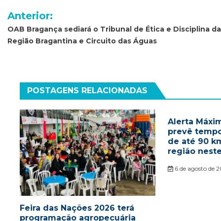
Navegação
Anterior:
de
OAB Bragança sediará o Tribunal de Ética e Disciplina da
Região Bragantina e Circuito das Águas
Post
POSTAGENS RELACIONADAS
Alerta Máxim
prevê tempo
de até 90 k
região nest
6 de agosto de 
Feira das Nações 2026 terá
programação agropecuária