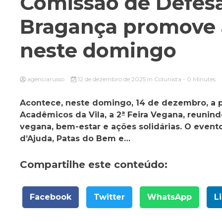
Comissão de Defes
Bragança promove a
neste domingo
agenciarusso
12 de dezembro de 2025
in
Colunista
- 0 Minutes
Acontece, neste domingo, 14 de dezembro, a p
Acadêmicos da Vila, a 2
ª
Feira Vegana, reunind
vegana, bem-estar e ações solidárias. O evento
d’Ajuda, Patas do Bem e…
Compartilhe este conteúdo:
Facebook
Twitter
WhatsApp
L