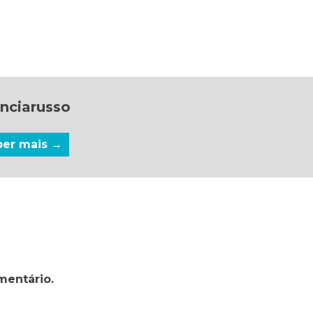
nciarusso
ber mais →
mentário.