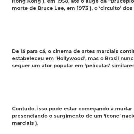
Hong Kong ), em 1958, até o auge da “Bruceplo
morte de Bruce Lee, em 1973 ), o ‘circuito’ dos
De lá para cá, o cinema de artes marciais cont
estabeleceu em ‘Hollywood’, mas o Brasil nun
sequer um ator popular em ‘películas’ similares
Contudo, isso pode estar começando à mudar a
presenciando o surgimento de um ‘ícone’ naci
marciais ).