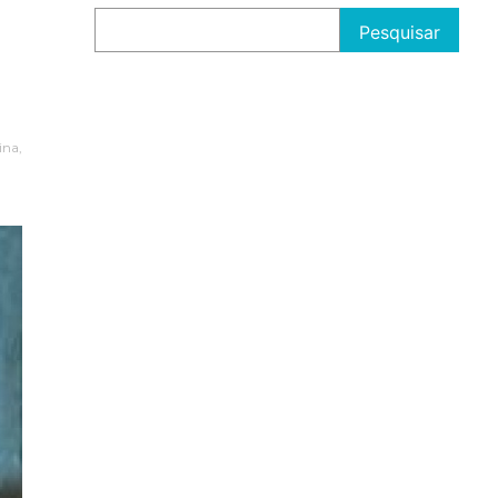
Pesquisar
ina
,