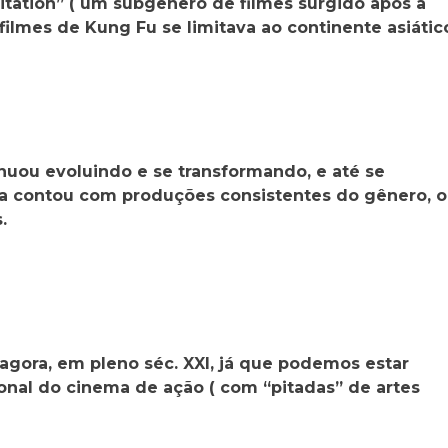
itation” ( um subgênero de filmes surgido após a
 filmes de Kung Fu se limitava ao continente asiátic
inuou evoluindo e se transformando, e até se
ca contou com produções consistentes do gênero, 
.
gora, em pleno séc. XXI, já que podemos estar
onal do cinema de ação ( com “pitadas” de artes