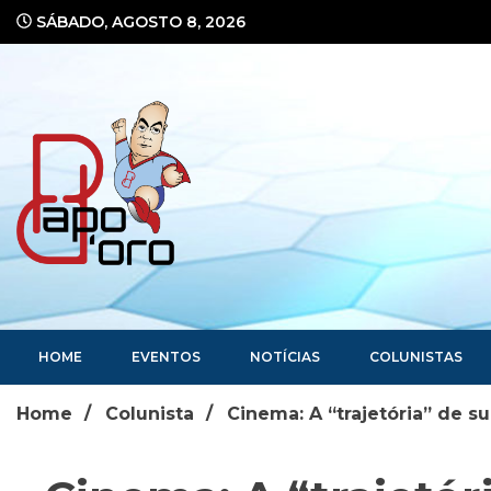
Ir
SÁBADO, AGOSTO 8, 2026
para
o
conteúdo
Portal de Notícias
HOME
EVENTOS
NOTÍCIAS
COLUNISTAS
Home
Colunista
Cinema: A “trajetória” de su