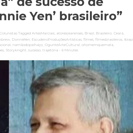
ia” de sucesso de
nnie Yen’ brasileiro”
Colunistas
Tagged
ArtesMarciais
,
atorescearenses
,
Brasil
,
Brasileiro
,
Ceará
,
lAbrew
,
DonnieYen
,
EscudeiroProduçõesArtísticas
,
filmes
,
filmesbrasileiros
,
Ibiap
cional
,
namãodopalhaço
,
OguntéArteCultural
,
ohomemquemata
,
ões
,
Storyknight
,
sucesso
,
trajetória
- 6 Minutes