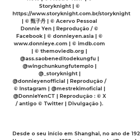
Storyknight | ©
https://www.storyknight.com.br/storyknight
| © 甄子丹 | © Acervo Pessoal
Donnie Yen | Reprodução / ©
Facebook | © donnieyen.asia | ©
www.donnieye.com | © imdb.com
| © themoviedb.org |
@ass.saobeneditodekungfu |
@wingchunkungfutemplo |
@_storyknight |
@donnieyenofficial | Reprodução /
© Instagram | @mestrekimoficial |
@DonnieYenCT | Reprodução : © X
/ antigo © Twitter | Divulgação ).
Desde o seu início em Shanghai, no ano de 192