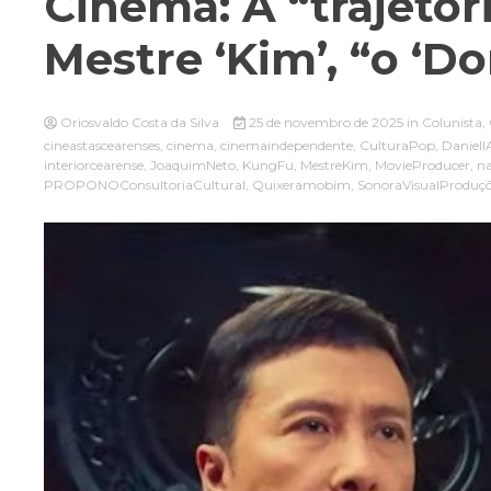
Cinema: A “trajetór
Mestre ‘Kim’, “o ‘Do
Oriosvaldo Costa da Silva
25 de novembro de 2025
in
Colunista
,
cineastascearenses
,
cinema
,
cinemaindependente
,
CulturaPop
,
Daniel
interiorcearense
,
JoaquimNeto
,
KungFu
,
MestreKim
,
MovieProducer
,
na
PROPONOConsultoriaCultural
,
Quixeramobim
,
SonoraVisualProduç