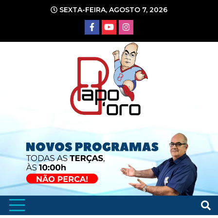
Ir
SEXTA-FEIRA, AGOSTO 7, 2026
para
o
conteúdo
Portal de Notícias