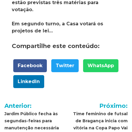
estão previstas três matérias para
votação.
Em segundo turno, a Casa votará os
projetos de lei…
Compartilhe este conteúdo:
Facebook
Twitter
WhatsApp
LinkedIn
Navegação
Anterior:
Próximo:
de
Jardim Público fecha às
Time feminino de futsal
segundas-feiras para
de Bragança inicia com
Post
manutenção necessária
vitória na Copa Papo Vai