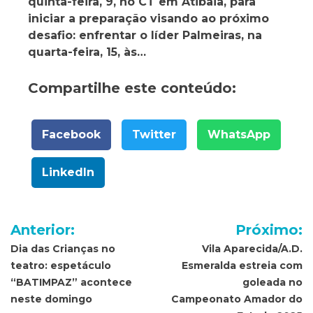
quinta-feira, 9, no CT em Atibaia, para
iniciar a preparação visando ao próximo
desafio: enfrentar o líder Palmeiras, na
quarta-feira, 15, às…
Compartilhe este conteúdo:
Facebook
Twitter
WhatsApp
LinkedIn
Navegação
Anterior:
Próximo:
de
Dia das Crianças no
Vila Aparecida/A.D.
teatro: espetáculo
Esmeralda estreia com
Post
“BATIMPAZ” acontece
goleada no
neste domingo
Campeonato Amador do