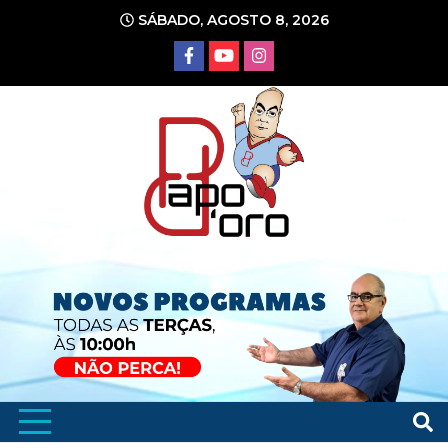
Ir
SÁBADO, AGOSTO 8, 2026
para
o
conteúdo
Portal de Notícias